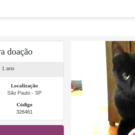
a doação
1 ano
Localização
São Paulo - SP
Código
Previous
326461