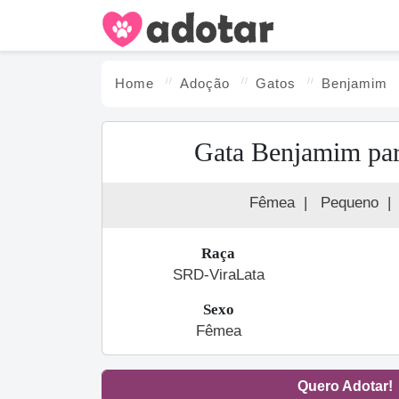
Home
Adoção
Gato
s
Benjamim
Gata Benjamim par
Fêmea
|
Pequeno
|
Raça
SRD-ViraLata
Sexo
Fêmea
Quero Adotar!