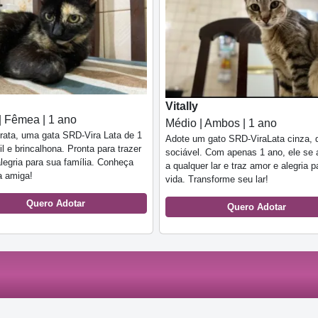
Vitally
| Fêmea | 1 ano
Médio | Ambos | 1 ano
rata, uma gata SRD-Vira Lata de 1
Adote um gato SRD-ViraLata cinza, d
il e brincalhona. Pronta para trazer
sociável. Com apenas 1 ano, ele se 
legria para sua família. Conheça
a qualquer lar e traz amor e alegria 
a amiga!
vida. Transforme seu lar!
Quero Adotar
Quero Adotar