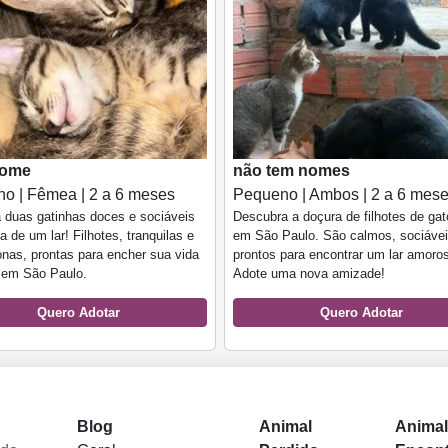
nome
não tem nomes
o | Fêmea | 2 a 6 meses
Pequeno | Ambos | 2 a 6 mes
 duas gatinhas doces e sociáveis
Descubra a doçura de filhotes de ga
 de um lar! Filhotes, tranquilas e
em São Paulo. São calmos, sociávei
onas, prontas para encher sua vida
prontos para encontrar um lar amoro
 em São Paulo.
Adote uma nova amizade!
Quero Adotar
Quero Adotar
Blog
Animal
Anima