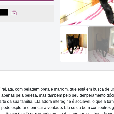
lhar no Facebook
partilhar no WhatsApp
Compartilhar
Ver Web Story
raLata, com pelagem preta e marrom, que está em busca de u
o apenas pela beleza, mas também pelo seu temperamento dócil
rte da sua família. Ela adora interagir e é sociável, o que a t
ode explorar e brincar à vontade. Ela se dá bem com outros ga
l. Se você está procurando uma gata carinhosa e cheia de vid