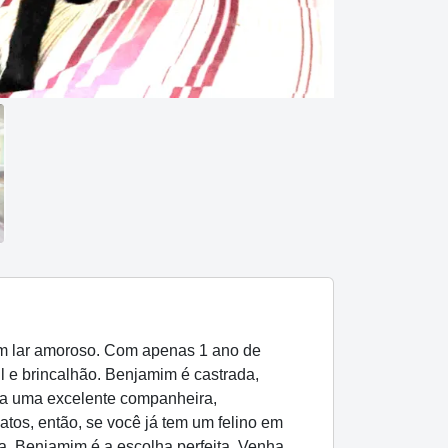
m lar amoroso. Com apenas 1 ano de
 e brincalhão. Benjamim é castrada,
orna uma excelente companheira,
tos, então, se você já tem um felino em
a, Benjamim é a escolha perfeita. Venha