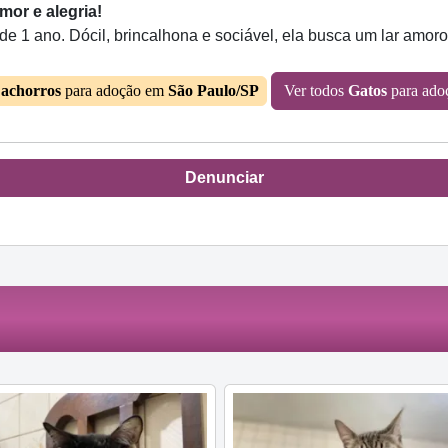
or e alegria!
 1 ano. Dócil, brincalhona e sociável, ela busca um lar amoro
achorros
para adoção em
São Paulo/SP
Ver todos
Gatos
para ad
Denunciar