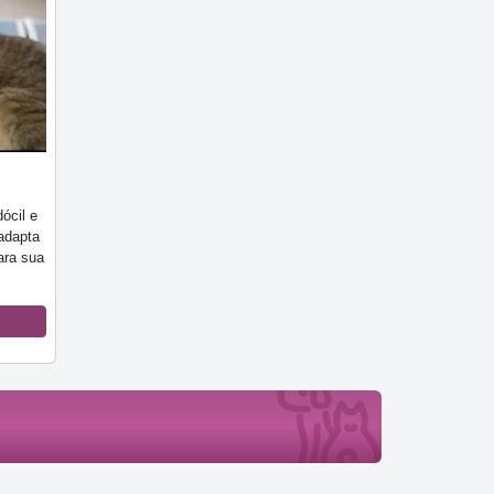
ócil e
adapta
para sua