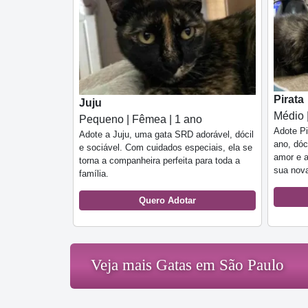
Pirata
Juju
Médio 
Pequeno | Fêmea | 1 ano
Adote Pi
Adote a Juju, uma gata SRD adorável, dócil
ano, dóc
e sociável. Com cuidados especiais, ela se
amor e a
torna a companheira perfeita para toda a
sua nov
família.
Quero Adotar
Veja mais Gatas em São Paulo