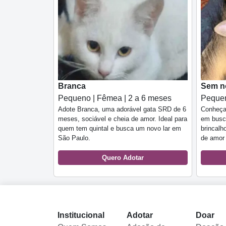
Branca
Sem 
Pequeno | Fêmea | 2 a 6 meses
Pequen
Adote Branca, uma adorável gata SRD de 6
Conheça
meses, sociável e cheia de amor. Ideal para
em busca
quem tem quintal e busca um novo lar em
brincalh
São Paulo.
de amor
Quero Adotar
Institucional
Adotar
Doar