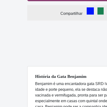
Comparti
Com
Compartilhar
História
da Gata
Benjamim
Benjamim é uma encantadora gata SRD-Vi
idade e porte pequeno, ela se destaca nã
vacinada e vermifugada, pronta para ser pa
especialmente em casas com quintal onde p
casa, Benjamim pode ser a companhia idea