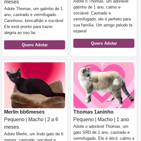
Adote o Thomas, um adorável
meses
gatinho de 1 ano, calmo e
Adote Thomas, um gatinho de 1
sociável. Castrado e
ano, castrado e vermifugado.
vermifugado, ele é perfeito para
Carinhoso, brincalhão e sociável.
sua família. Um amigo peludo te
Ele está pronto para trazer
espera!
alegria ao seu lar.
Quero Adotar
Quero Adotar
Merlin bb6meses
Thomas 1aninho
Pequeno | Macho | 2 a 6
Pequeno | Macho | 1 ano
Adote o adorável Thomas, um
meses
gato SRD de 1 ano, castrado e
Adote Merlin, um lindo gato de 6
vermifugado. Ele é dócil, calmo e
meses, castrado, sociável e