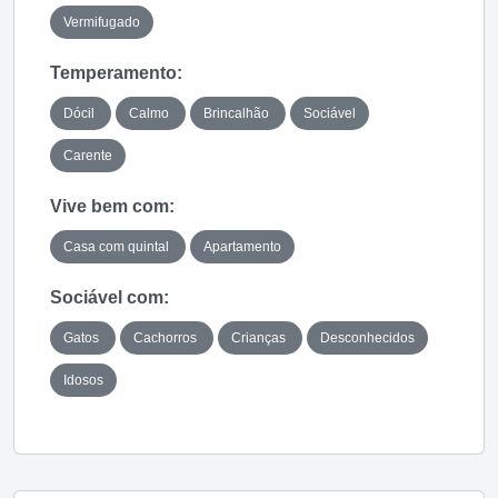
Vermifugado
Temperamento:
Dócil
Calmo
Brincalhão
Sociável
Carente
Vive bem com:
Casa com quintal
Apartamento
Sociável com:
Gatos
Cachorros
Crianças
Desconhecidos
Idosos