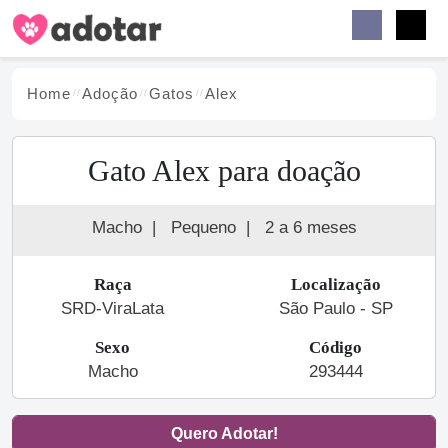
Buscar
Faceb
Instag
Menu
Home
Adoção
Gato
s
Alex
Gato Alex para doação
Macho
|
Pequeno
|
2 a 6 meses
Raça
Localização
SRD-ViraLata
São Paulo - SP
Sexo
Código
Macho
293444
Quero Adotar!