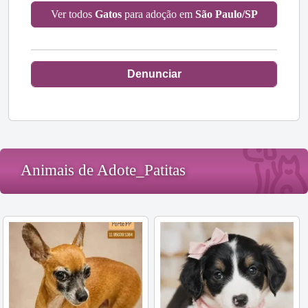
Ver todos
Gatos
para adoção em
São Paulo/SP
Denunciar
Animais de Adote_Patitas