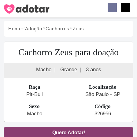
Buscar
Faceb
Instag
Menu
Home
Adoção
Cachorro
s
Zeus
Cachorro Zeus para doação
Macho
|
Grande
|
3 anos
Raça
Localização
Pit-Bull
São Paulo - SP
Sexo
Código
Macho
326956
Quero Adotar!