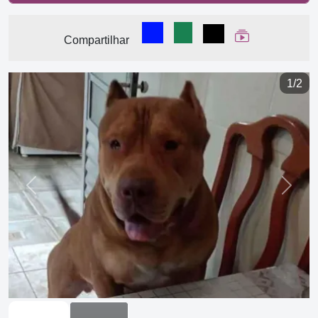
Compartilhar no Facebook
Compartilhar no WhatsA
Compartilhar
Ver Web Stor
Compartilhar
1/2
Previous
Next