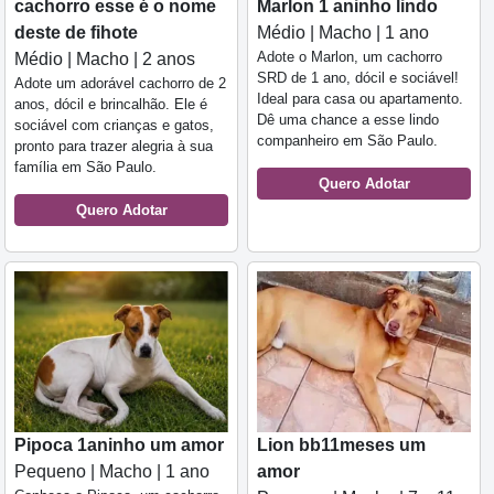
cachorro esse é o nome
Marlon 1 aninho lindo
deste de fihote
Médio | Macho | 1 ano
Adote o Marlon, um cachorro
Médio | Macho | 2 anos
SRD de 1 ano, dócil e sociável!
Adote um adorável cachorro de 2
Ideal para casa ou apartamento.
anos, dócil e brincalhão. Ele é
Dê uma chance a esse lindo
sociável com crianças e gatos,
companheiro em São Paulo.
pronto para trazer alegria à sua
família em São Paulo.
Quero Adotar
Quero Adotar
Pipoca 1aninho um amor
Lion bb11meses um
Pequeno | Macho | 1 ano
amor