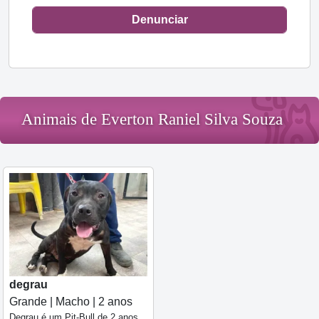
Denunciar
Animais de Everton Raniel Silva Souza
degrau
Grande | Macho | 2 anos
Degrau é um Pit-Bull de 2 anos,