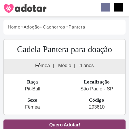
Buscar
Faceb
Instag
Menu
Home
Adoção
Cachorro
s
Pantera
Cadela Pantera para doação
Fêmea
|
Médio
|
4 anos
Raça
Localização
Pit-Bull
São Paulo - SP
Sexo
Código
Fêmea
293610
Quero Adotar!