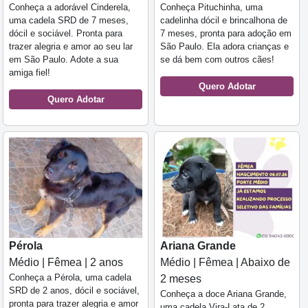
Conheça a adorável Cinderela,
Conheça Pituchinha, uma
uma cadela SRD de 7 meses,
cadelinha dócil e brincalhona de
dócil e sociável. Pronta para
7 meses, pronta para adoção em
trazer alegria e amor ao seu lar
São Paulo. Ela adora crianças e
em São Paulo. Adote a sua
se dá bem com outros cães!
amiga fiel!
Quero Adotar
Quero Adotar
Pérola
Ariana Grande
Médio | Fêmea | 2 anos
Médio | Fêmea | Abaixo de
Conheça a Pérola, uma cadela
2 meses
SRD de 2 anos, dócil e sociável,
Conheça a doce Ariana Grande,
pronta para trazer alegria e amor
uma cadela Vira-Lata de 2