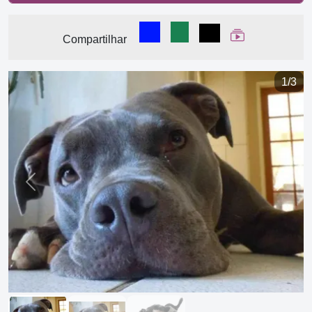
Compartilhar no Facebook
Compartilhar no WhatsA
Compartilhar
Ver Web Stor
Compartilhar
1/3
Previous
Next