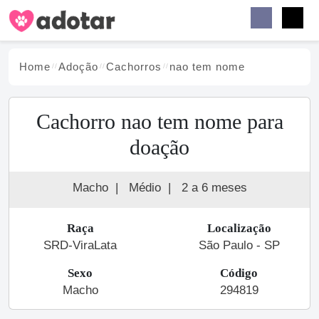
Buscar
Faceb
Instag
Menu
Home
Adoção
Cachorro
s
nao tem nome
Cachorro nao tem nome para
doação
Macho
|
Médio
|
2 a 6 meses
Raça
Localização
SRD-ViraLata
São Paulo - SP
Sexo
Código
Macho
294819