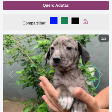
Quero Adotar!
Compartilhar no Facebook
Compartilhar no WhatsA
Compartilhar
Ver Web Stor
Compartilhar
1/2
Previous
Next