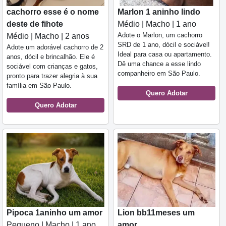
cachorro esse é o nome
Marlon 1 aninho lindo
deste de fihote
Médio | Macho | 1 ano
Adote o Marlon, um cachorro
Médio | Macho | 2 anos
SRD de 1 ano, dócil e sociável!
Adote um adorável cachorro de 2
Ideal para casa ou apartamento.
anos, dócil e brincalhão. Ele é
Dê uma chance a esse lindo
sociável com crianças e gatos,
companheiro em São Paulo.
pronto para trazer alegria à sua
família em São Paulo.
Quero Adotar
Quero Adotar
Pipoca 1aninho um amor
Lion bb11meses um
Pequeno | Macho | 1 ano
amor