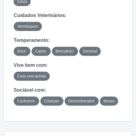
Cinza
Cuidados Veterinários:
Vermifugado
Temperamento:
Dócil
Calmo
Brincalhão
Sociável
Vive bem com:
Casa com quintal
Sociável com:
Cachorros
Crianças
Desconhecidos
Idosos