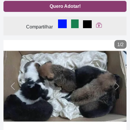
Quero Adotar!
Compartilhar no Facebook
Compartilhar no WhatsA
Compartilhar
Ver Web Stor
Compartilhar
1/2
Previous
Next