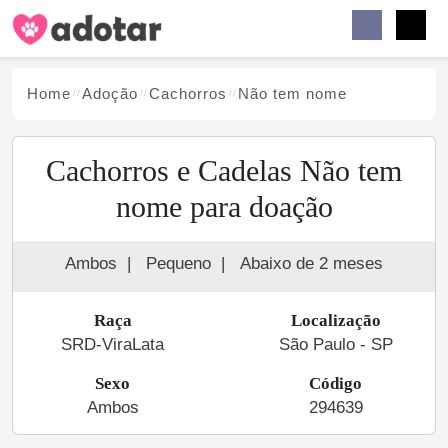
Buscar
Faceb
Instag
Menu
Home
Adoção
Cachorro
s
Não tem nome
Cachorros e Cadelas Não tem
nome para doação
Ambos
|
Pequeno
|
Abaixo de 2 meses
Raça
Localização
SRD-ViraLata
São Paulo - SP
Sexo
Código
Ambos
294639