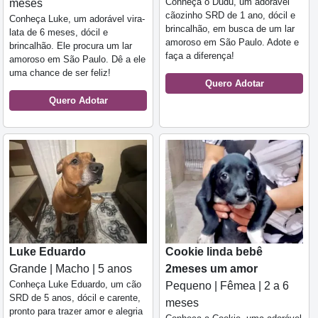
Conheça o Dudu, um adorável
meses
cãozinho SRD de 1 ano, dócil e
Conheça Luke, um adorável vira-
brincalhão, em busca de um lar
lata de 6 meses, dócil e
amoroso em São Paulo. Adote e
brincalhão. Ele procura um lar
faça a diferença!
amoroso em São Paulo. Dê a ele
uma chance de ser feliz!
Quero Adotar
Quero Adotar
Luke Eduardo
Cookie linda bebê
Grande | Macho | 5 anos
2meses um amor
Conheça Luke Eduardo, um cão
Pequeno | Fêmea | 2 a 6
SRD de 5 anos, dócil e carente,
meses
pronto para trazer amor e alegria