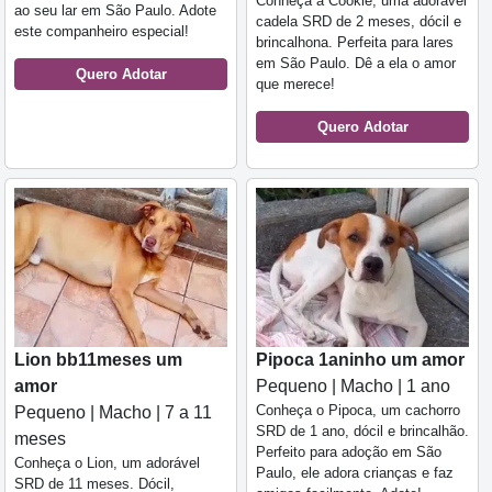
Conheça a Cookie, uma adorável
ao seu lar em São Paulo. Adote
cadela SRD de 2 meses, dócil e
este companheiro especial!
brincalhona. Perfeita para lares
em São Paulo. Dê a ela o amor
Quero Adotar
que merece!
Quero Adotar
Lion bb11meses um
Pipoca 1aninho um amor
amor
Pequeno | Macho | 1 ano
Conheça o Pipoca, um cachorro
Pequeno | Macho | 7 a 11
SRD de 1 ano, dócil e brincalhão.
meses
Perfeito para adoção em São
Conheça o Lion, um adorável
Paulo, ele adora crianças e faz
SRD de 11 meses. Dócil,