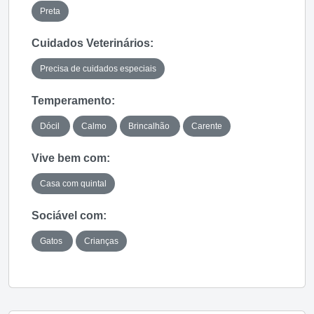
Preta
Cuidados Veterinários:
Precisa de cuidados especiais
Temperamento:
Dócil
Calmo
Brincalhão
Carente
Vive bem com:
Casa com quintal
Sociável com:
Gatos
Crianças