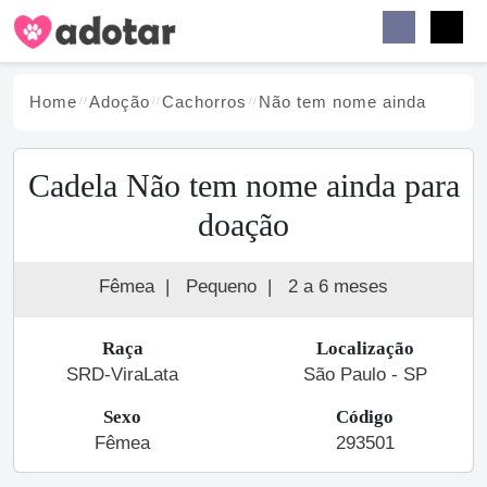
Buscar
Faceb
Instag
Menu
Home
Adoção
Cachorro
s
Não tem nome ainda
Cadela Não tem nome ainda para
doação
Fêmea
|
Pequeno
|
2 a 6 meses
Raça
Localização
SRD-ViraLata
São Paulo - SP
Sexo
Código
Fêmea
293501