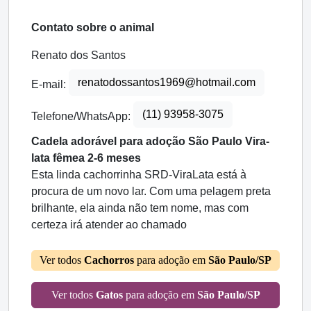
Contato sobre o animal
Renato dos Santos
renatodossantos1969@hotmail.com
E-mail:
(11) 93958-3075
Telefone/WhatsApp:
Cadela adorável para adoção São Paulo Vira-
lata fêmea 2-6 meses
Esta linda cachorrinha SRD-ViraLata está à
procura de um novo lar. Com uma pelagem preta
brilhante, ela ainda não tem nome, mas com
certeza irá atender ao chamado
Ver todos
Cachorros
para adoção em
São Paulo/SP
Ver todos
Gatos
para adoção em
São Paulo/SP