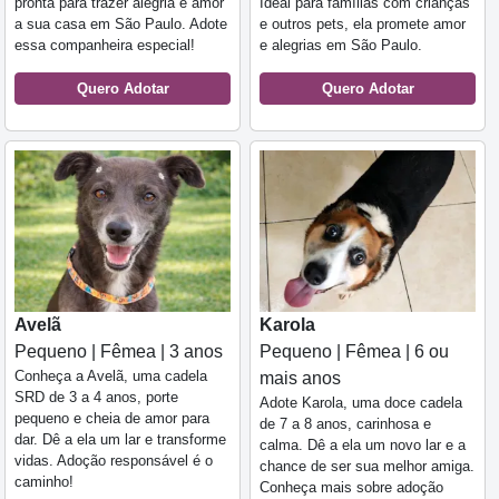
pronta para trazer alegria e amor
Ideal para famílias com crianças
a sua casa em São Paulo. Adote
e outros pets, ela promete amor
essa companheira especial!
e alegrias em São Paulo.
Quero Adotar
Quero Adotar
Avelã
Karola
Pequeno | Fêmea | 3 anos
Pequeno | Fêmea | 6 ou
Conheça a Avelã, uma cadela
mais anos
SRD de 3 a 4 anos, porte
Adote Karola, uma doce cadela
pequeno e cheia de amor para
de 7 a 8 anos, carinhosa e
dar. Dê a ela um lar e transforme
calma. Dê a ela um novo lar e a
vidas. Adoção responsável é o
chance de ser sua melhor amiga.
caminho!
Conheça mais sobre adoção