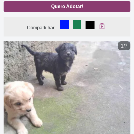
Quero Adotar!
Compartilhar no Facebook
Compartilhar no WhatsA
Compartilhar
Ver Web Stor
Compartilhar
1/7
Previous
Next