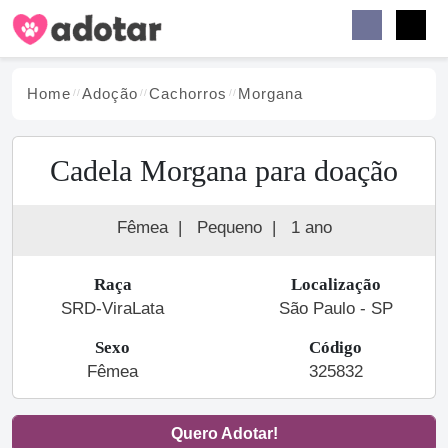
Buscar
Faceb
Instag
Menu
Home
Adoção
Cachorro
s
Morgana
Cadela Morgana para doação
Fêmea
|
Pequeno
|
1 ano
Raça
Localização
SRD-ViraLata
São Paulo - SP
Sexo
Código
Fêmea
325832
Quero Adotar!