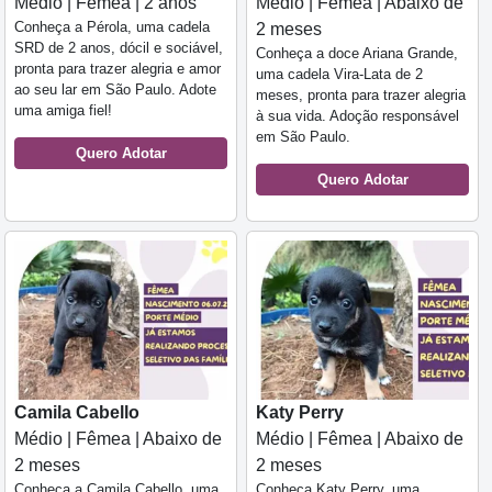
Médio | Fêmea | 2 anos
Médio | Fêmea | Abaixo de
Conheça a Pérola, uma cadela
2 meses
SRD de 2 anos, dócil e sociável,
Conheça a doce Ariana Grande,
pronta para trazer alegria e amor
uma cadela Vira-Lata de 2
ao seu lar em São Paulo. Adote
meses, pronta para trazer alegria
uma amiga fiel!
à sua vida. Adoção responsável
em São Paulo.
Quero Adotar
Quero Adotar
Camila Cabello
Katy Perry
Médio | Fêmea | Abaixo de
Médio | Fêmea | Abaixo de
2 meses
2 meses
Conheça a Camila Cabello, uma
Conheça Katy Perry, uma