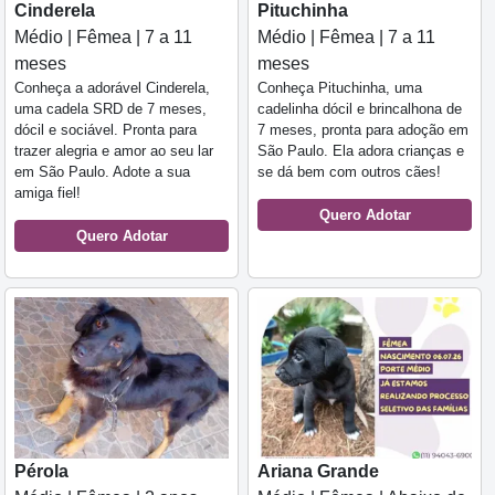
Cinderela
Pituchinha
Médio | Fêmea | 7 a 11
Médio | Fêmea | 7 a 11
meses
meses
Conheça a adorável Cinderela,
Conheça Pituchinha, uma
uma cadela SRD de 7 meses,
cadelinha dócil e brincalhona de
dócil e sociável. Pronta para
7 meses, pronta para adoção em
trazer alegria e amor ao seu lar
São Paulo. Ela adora crianças e
em São Paulo. Adote a sua
se dá bem com outros cães!
amiga fiel!
Quero Adotar
Quero Adotar
Pérola
Ariana Grande