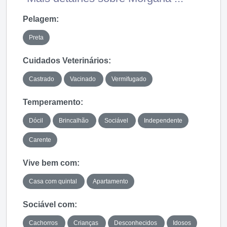
Pelagem:
Preta
Cuidados Veterinários:
Castrado
Vacinado
Vermifugado
Temperamento:
Dócil
Brincalhão
Sociável
Independente
Carente
Vive bem com:
Casa com quintal
Apartamento
Sociável com:
Cachorros
Crianças
Desconhecidos
Idosos