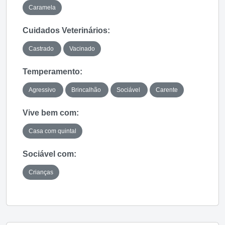
Caramela
Cuidados Veterinários:
Castrado
Vacinado
Temperamento:
Agressivo
Brincalhão
Sociável
Carente
Vive bem com:
Casa com quintal
Sociável com:
Crianças