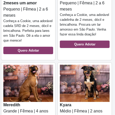
2meses um amor
Pequeno | Fêmea | 2 a 6
Pequeno | Fêmea | 2 a 6
meses
Conheça a Cookie, uma adorável
meses
cadelinha de 2 meses, dócil e
Conheça a Cookie, uma adorável
brincalhona. Procura um lar
cadela SRD de 2 meses, dócil e
amoroso em São Paulo. Venha
brincalhona. Perfeita para lares
fazer essa linda doação!
em São Paulo. Dê a ela o amor
que merece!
Quero Adotar
Quero Adotar
Meredith
Kyara
Grande | Fêmea | 4 anos
Médio | Fêmea | 2 anos