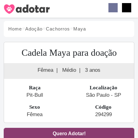
Buscar
Faceb
Instag
Menu
Home
Adoção
Cachorro
s
Maya
Cadela Maya para doação
Fêmea
|
Médio
|
3 anos
Raça
Localização
Pit-Bull
São Paulo - SP
Sexo
Código
Fêmea
294299
Quero Adotar!