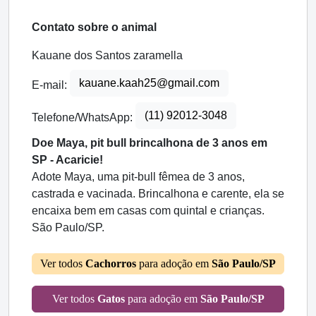
Contato sobre o animal
Kauane dos Santos zaramella
kauane.kaah25@gmail.com
E-mail:
(11) 92012-3048
Telefone/WhatsApp:
Doe Maya, pit bull brincalhona de 3 anos em
SP - Acaricie!
Adote Maya, uma pit-bull fêmea de 3 anos,
castrada e vacinada. Brincalhona e carente, ela se
encaixa bem em casas com quintal e crianças.
São Paulo/SP.
Ver todos
Cachorros
para adoção em
São Paulo/SP
Ver todos
Gatos
para adoção em
São Paulo/SP