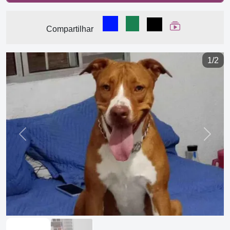
Compartilhar no Facebook
Compartilhar no WhatsA
Compartilhar
Ver Web Stor
Compartilhar
1/2
Previous
Next