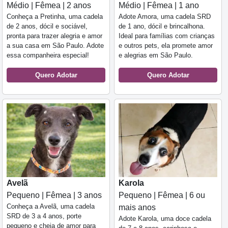
Médio | Fêmea | 2 anos
Médio | Fêmea | 1 ano
Conheça a Pretinha, uma cadela
Adote Amora, uma cadela SRD
de 2 anos, dócil e sociável,
de 1 ano, dócil e brincalhona.
pronta para trazer alegria e amor
Ideal para famílias com crianças
a sua casa em São Paulo. Adote
e outros pets, ela promete amor
essa companheira especial!
e alegrias em São Paulo.
Quero Adotar
Quero Adotar
Avelã
Karola
Pequeno | Fêmea | 3 anos
Pequeno | Fêmea | 6 ou
Conheça a Avelã, uma cadela
mais anos
SRD de 3 a 4 anos, porte
Adote Karola, uma doce cadela
pequeno e cheia de amor para