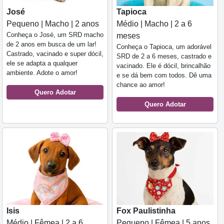
José
Tapioca
Pequeno | Macho | 2 anos
Médio | Macho | 2 a 6
Conheça o José, um SRD macho
meses
de 2 anos em busca de um lar!
Conheça o Tapioca, um adorável
Castrado, vacinado e super dócil,
SRD de 2 a 6 meses, castrado e
ele se adapta a qualquer
vacinado. Ele é dócil, brincalhão
ambiente. Adote o amor!
e se dá bem com todos. Dê uma
chance ao amor!
Quero Adotar
Quero Adotar
Isis
Fox Paulistinha
Médio | Fêmea | 2 a 6
Pequeno | Fêmea | 5 anos