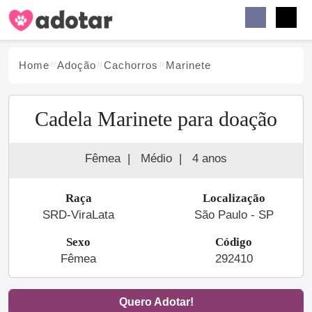
Buscar
Faceb
Instag
Menu
Home
Adoção
Cachorro
s
Marinete
Cadela Marinete para doação
Fêmea
|
Médio
|
4 anos
Raça
Localização
SRD-ViraLata
São Paulo - SP
Sexo
Código
Fêmea
292410
Quero Adotar!