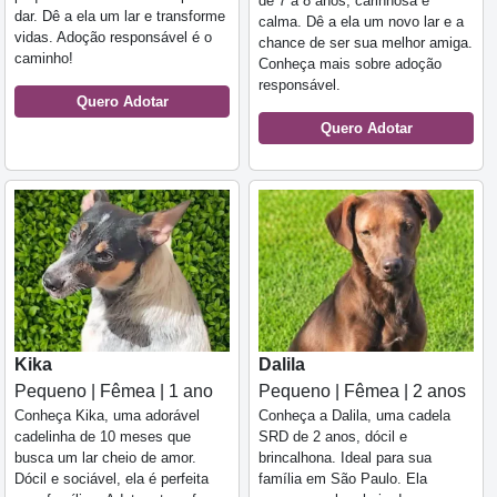
de 7 a 8 anos, carinhosa e
dar. Dê a ela um lar e transforme
calma. Dê a ela um novo lar e a
vidas. Adoção responsável é o
chance de ser sua melhor amiga.
caminho!
Conheça mais sobre adoção
responsável.
Quero Adotar
Quero Adotar
Kika
Dalila
Pequeno | Fêmea | 1 ano
Pequeno | Fêmea | 2 anos
Conheça Kika, uma adorável
Conheça a Dalila, uma cadela
cadelinha de 10 meses que
SRD de 2 anos, dócil e
busca um lar cheio de amor.
brincalhona. Ideal para sua
Dócil e sociável, ela é perfeita
família em São Paulo. Ela