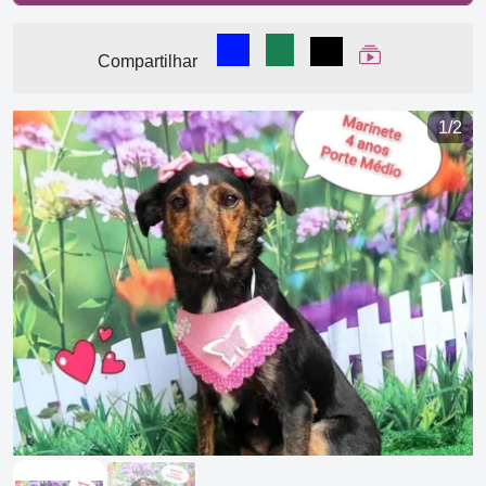
Compartilhar no Facebook
Compartilhar no WhatsA
Compartilhar
Ver Web Stor
Compartilhar
1/2
Previous
Next