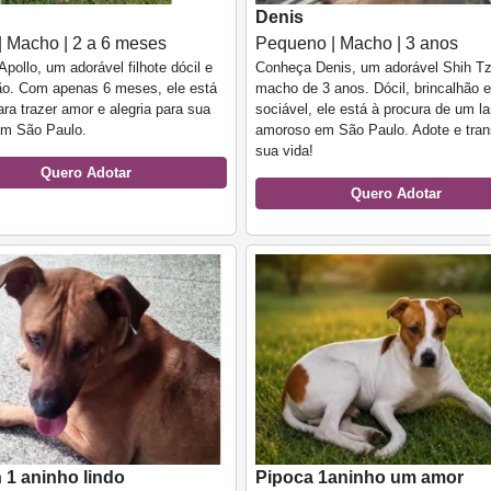
Denis
| Macho | 2 a 6 meses
Pequeno | Macho | 3 anos
Apollo, um adorável filhote dócil e
Conheça Denis, um adorável Shih T
ão. Com apenas 6 meses, ele está
macho de 3 anos. Dócil, brincalhão e
ara trazer amor e alegria para sua
sociável, ele está à procura de um la
em São Paulo.
amoroso em São Paulo. Adote e tra
sua vida!
Quero Adotar
Quero Adotar
 1 aninho lindo
Pipoca 1aninho um amor