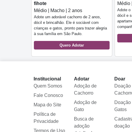
fihote
Médio 
Adote o
Médio | Macho | 2 anos
dócil e 
Adote um adorável cachorro de 2 anos,
apartam
dócil e brincalhão. Ele é sociável com
companh
crianças e gatos, pronto para trazer alegria
à sua família em São Paulo.
Quero Adotar
Institucional
Adotar
Doar
Quem Somos
Adoção de
Doação
Cachorro
Cachorr
Fale Conosco
Adoção de
Doação
Mapa do Site
Gato
Gatos
Política de
Busca de
Cadastr
Privacidade
adoção
doação
Termos de Uso