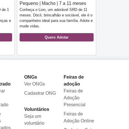
Pequeno | Macho | 7 a 11 meses
 de 1
Conheça o Lion, um adorável SRD de 11
meses. Dócil, brincalhão e sociável, ele é o
anças e
companheiro ideal para sua família. Adote e
mude vidas.
Quero Adotar
l
ONGs
Feiras de
trado
Ver ONGs
adoção
rar
Feiras de
Cadastrar ONG
Adoção
rado
Presencial
Voluntários
e
Feiras de
Seja um
s
Adoção Online
voluntário
rados