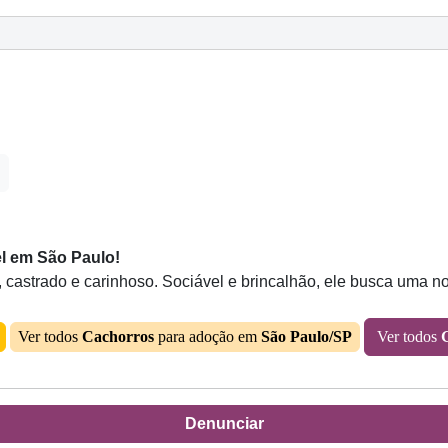
l em São Paulo!
astrado e carinhoso. Sociável e brincalhão, ele busca uma nov
Ver todos
Cachorros
para adoção em
São Paulo/SP
Ver todos
Denunciar