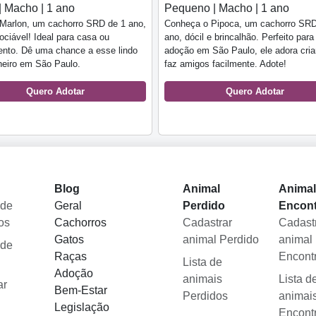
| Macho | 1 ano
Pequeno | Macho | 1 ano
 Marlon, um cachorro SRD de 1 ano,
Conheça o Pipoca, um cachorro SRD
sociável! Ideal para casa ou
ano, dócil e brincalhão. Perfeito para
ento. Dê uma chance a esse lindo
adoção em São Paulo, ele adora cri
eiro em São Paulo.
faz amigos facilmente. Adote!
Quero Adotar
Quero Adotar
Blog
Animal
Anima
 de
Geral
Perdido
Encon
os
Cachorros
Cadastrar
Cadast
Gatos
animal Perdido
animal
 de
Raças
Encont
Lista de
Adoção
animais
Lista d
ar
Bem-Estar
Perdidos
animai
Legislação
Encont