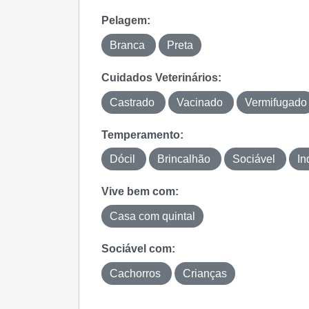
Pelagem:
Branca
Preta
Cuidados Veterinários:
Castrado
Vacinado
Vermifugado
Temperamento:
Dócil
Brincalhão
Sociável
In
Vive bem com:
Casa com quintal
Sociável com:
Cachorros
Crianças