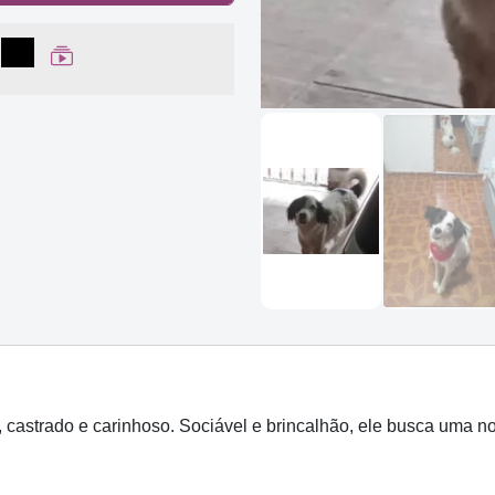
lhar no Facebook
partilhar no WhatsApp
Compartilhar
Ver Web Story
astrado e carinhoso. Sociável e brincalhão, ele busca uma nov
.