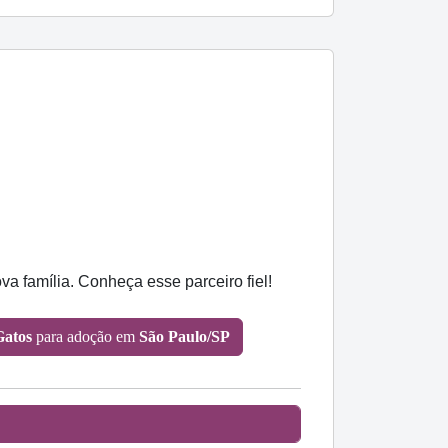
a família. Conheça esse parceiro fiel!
Gatos
para adoção em
São Paulo/SP