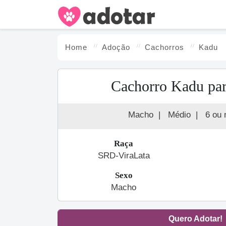
Home
Adoção
Cachorro
s
Kadu
Cachorro Kadu par
Macho
|
Médio
|
6 ou 
Raça
SRD-ViraLata
Sexo
Macho
Quero Adotar!