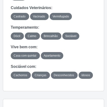
Cuidados Veterinários:
Castrado
Vacinado
Vermifugado
Temperamento:
Dócil
Calmo
Brincalhão
Sociável
Vive bem com:
Casa com quintal
Apartamento
Sociável com:
Cachorros
Crianças
Desconhecidos
Idosos