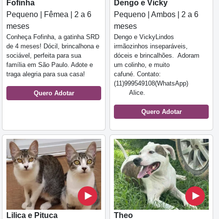
Fofinha
Dengo e Vicky
Pequeno | Fêmea | 2 a 6
Pequeno | Ambos | 2 a 6
meses
meses
Conheça Fofinha, a gatinha SRD
Dengo e VickyLindos
de 4 meses! Dócil, brincalhona e
irmãozinhos inseparáveis,
sociável, perfeita para sua
dóceis e brincalhões. Adoram
família em São Paulo. Adote e
um colinho, e muito
traga alegria para sua casa!
cafuné. Contato:
(11)999549108(WhatsApp)
Alice.
Quero Adotar
Quero Adotar
Lilica e Pituca
Theo