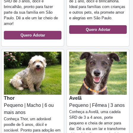
SRD de 3 anos, dócil e
de 1 ano, dócil e brincalhona.
brincalhão, pronto para fazer
Ideal para famílias com crianças
parte da sua família em São
e outros pets, ela promete amor
Paulo. Dê a ele um lar cheio de
e alegrias em São Paulo.
amor!
Quero Adotar
Quero Adotar
Thor
Avelã
Pequeno | Macho | 6 ou
Pequeno | Fêmea | 3 anos
Conheça a Avelã, uma cadela
mais anos
SRD de 3 a 4 anos, porte
Conheça Thor, um adorável
pequeno e cheia de amor para
poodle de 5 anos, dócil e
dar. Dê a ela um lar e transforme
sociável. Pronto para adoção em