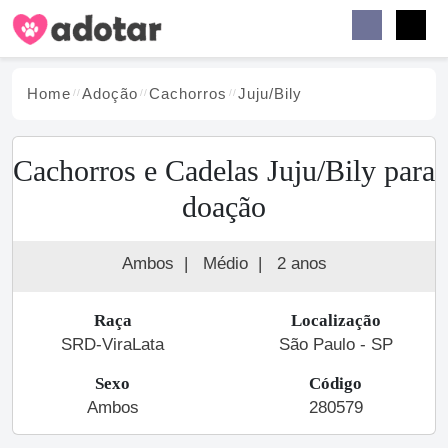
Buscar
Faceb
Instag
Menu
Home
Adoção
Cachorro
s
Juju/Bily
Cachorros e Cadelas Juju/Bily para
doação
Ambos
|
Médio
|
2 anos
Raça
Localização
SRD-ViraLata
São Paulo - SP
Sexo
Código
Ambos
280579