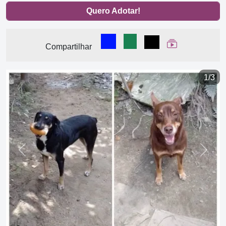
Quero Adotar!
Compartilhar no Facebook
Compartilhar no WhatsA
Compartilhar
Ver Web Stor
Compartilhar
1/3
Previous
Next