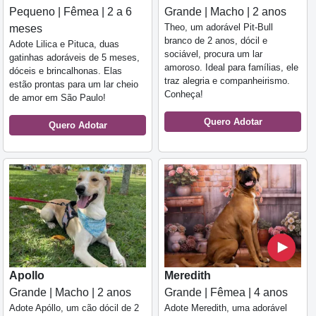
Pequeno | Fêmea | 2 a 6
Grande | Macho | 2 anos
Theo, um adorável Pit-Bull
meses
branco de 2 anos, dócil e
Adote Lilica e Pituca, duas
sociável, procura um lar
gatinhas adoráveis de 5 meses,
amoroso. Ideal para famílias, ele
dóceis e brincalhonas. Elas
traz alegria e companheirismo.
estão prontas para um lar cheio
Conheça!
de amor em São Paulo!
Quero Adotar
Quero Adotar
Apollo
Meredith
Grande | Macho | 2 anos
Grande | Fêmea | 4 anos
Adote Apóllo, um cão dócil de 2
Adote Meredith, uma adorável