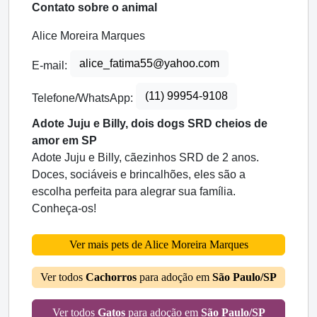
Contato sobre o animal
Alice Moreira Marques
alice_fatima55@yahoo.com
E-mail:
(11) 99954-9108
Telefone/WhatsApp:
Adote Juju e Billy, dois dogs SRD cheios de
amor em SP
Adote Juju e Billy, cãezinhos SRD de 2 anos.
Doces, sociáveis e brincalhões, eles são a
escolha perfeita para alegrar sua família.
Conheça-os!
Ver mais pets de Alice Moreira Marques
Ver todos
Cachorros
para adoção em
São Paulo/SP
Ver todos
Gatos
para adoção em
São Paulo/SP