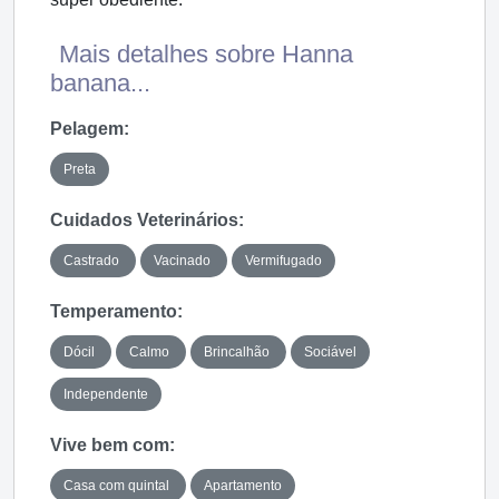
Mais detalhes sobre Hanna
banana...
Pelagem:
Preta
Cuidados Veterinários:
Castrado
Vacinado
Vermifugado
Temperamento:
Dócil
Calmo
Brincalhão
Sociável
Independente
Vive bem com:
Casa com quintal
Apartamento