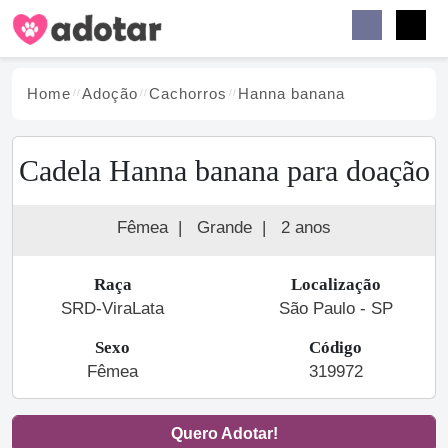
Buscar
Faceb
Instag
Menu
Home
Adoção
Cachorro
s
Hanna banana
Cadela Hanna banana para doação
Fêmea
|
Grande
|
2 anos
Raça
Localização
SRD-ViraLata
São Paulo - SP
Sexo
Código
Fêmea
319972
Quero Adotar!