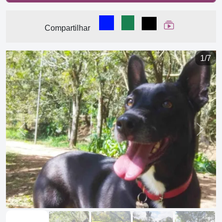
Compartilhar no Facebook
Compartilhar no WhatsA
Compartilhar
Ver Web Stor
Compartilhar
1/7
Previous
Next