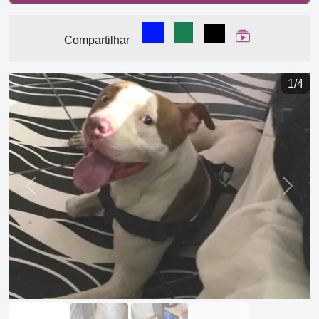
Compartilhar no Facebook
Compartilhar no WhatsA
Compartilhar
Ver Web Stor
Compartilhar
1/4
Previous
Next