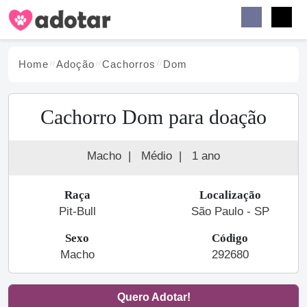
Buscar
Faceb
Instag
Menu
Home
Adoção
Cachorro
s
Dom
Cachorro Dom para doação
Macho
|
Médio
|
1 ano
Raça
Localização
Pit-Bull
São Paulo - SP
Sexo
Código
Macho
292680
Quero Adotar!