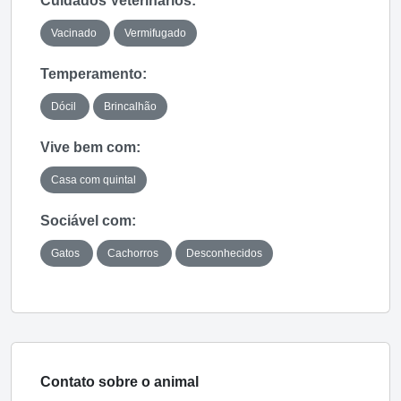
Cuidados Veterinários:
Vacinado
Vermifugado
Temperamento:
Dócil
Brincalhão
Vive bem com:
Casa com quintal
Sociável com:
Gatos
Cachorros
Desconhecidos
Contato sobre o animal