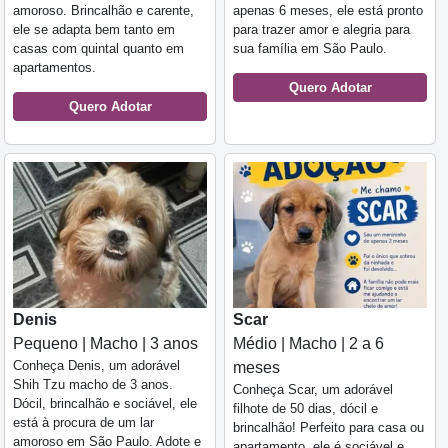
amoroso. Brincalhão e carente,
apenas 6 meses, ele está pronto
ele se adapta bem tanto em
para trazer amor e alegria para
casas com quintal quanto em
sua família em São Paulo.
apartamentos.
Quero Adotar
Quero Adotar
Denis
Scar
Pequeno | Macho | 3 anos
Médio | Macho | 2 a 6
Conheça Denis, um adorável
meses
Shih Tzu macho de 3 anos.
Conheça Scar, um adorável
Dócil, brincalhão e sociável, ele
filhote de 50 dias, dócil e
está à procura de um lar
brincalhão! Perfeito para casa ou
amoroso em São Paulo. Adote e
apartamento, ele é sociável e