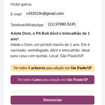
Victor garcia
v182019v@gmail.com
E-mail:
(11) 97890-5245
Telefone/WhatsApp:
Adote Dom, o Pit-Bull dócil e brincalhão de 1
ano!
Adote o Dom, um pit-bull macho de 1 ano. Ele é
vacinado, vermifugado, dócil e brincalhão. Ideal
para casa com quintal. Local: São Paulo/SP.
Ver todos
Cachorros
para adoção em
São Paulo/SP
Ver todos
Gatos
para adoção em
São Paulo/SP
Denunciar