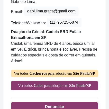
Gabriele Lima
gabi.lima.graca@gmail.com
E-mail:
(11) 95725-5874
Telefone/WhatsApp:
Doação de Cristal: Cadela SRD Fofa e
Brincalhona em SP
Cristal, uma fêmea SRD de 4 anos, busca um lar
em SP. É dócil, brincalhona e sociável. Precisa de
cuidados especiais e gosta de correr em quintais.
Adote!
Ver todos
Cachorros
para adoção em
São Paulo/SP
Ver todos
Gatos
para adoção em
São Paulo/SP
Denunciar