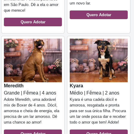
um novo lar.
em São Paulo. Dê a ela o amor
que merece!
Quero Adotar
Quero Adotar
Meredith
Kyara
Grande | Fêmea | 4 anos
Médio | Fêmea | 2 anos
Adote Meredith, uma adorável
Kyara é uma cadela dócil e
mix de Boxer de 4 anos. Dócil,
amorosa, resgatada e pronta
amorosa e cheia de energia, ela
para ser sua única filha. Procura
precisa de um lar amoroso. Dê
um lar onde possa dar e receber
uma chance ao amor!
todo o amor que tem! Adote!
Quero Adotar
Quero Adotar