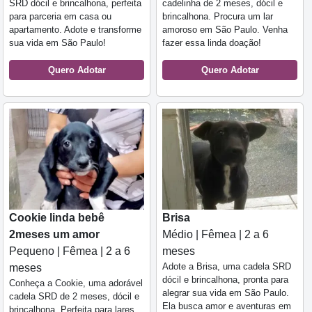
SRD dócil e brincalhona, perfeita
cadelinha de 2 meses, dócil e
para parceria em casa ou
brincalhona. Procura um lar
apartamento. Adote e transforme
amoroso em São Paulo. Venha
sua vida em São Paulo!
fazer essa linda doação!
Quero Adotar
Quero Adotar
Cookie linda bebê
Brisa
2meses um amor
Médio | Fêmea | 2 a 6
Pequeno | Fêmea | 2 a 6
meses
Adote a Brisa, uma cadela SRD
meses
dócil e brincalhona, pronta para
Conheça a Cookie, uma adorável
alegrar sua vida em São Paulo.
cadela SRD de 2 meses, dócil e
Ela busca amor e aventuras em
brincalhona. Perfeita para lares