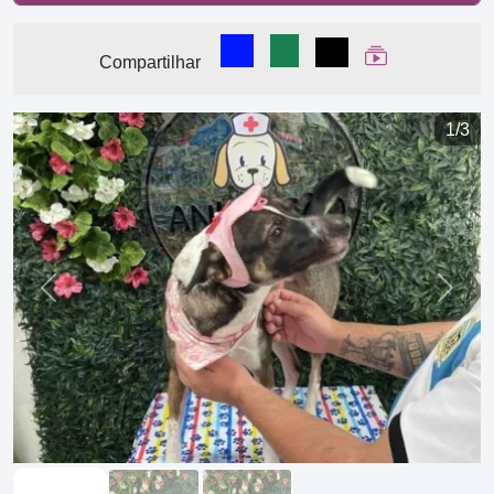
Compartilhar no Facebook
Compartilhar no WhatsA
Compartilhar
Ver Web Stor
Compartilhar
1/3
Previous
Next