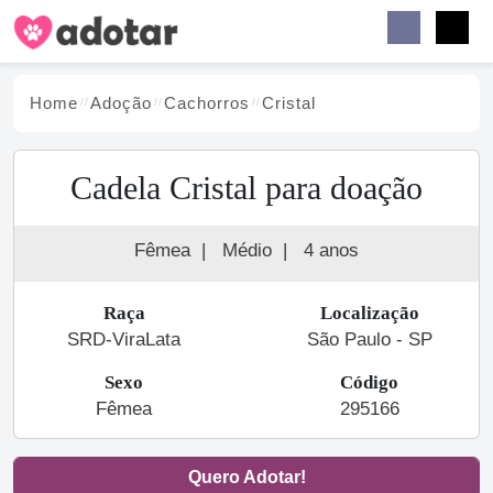
Buscar
Faceb
Instag
Menu
Home
Adoção
Cachorro
s
Cristal
Cadela Cristal para doação
Fêmea
|
Médio
|
4 anos
Raça
Localização
SRD-ViraLata
São Paulo - SP
Sexo
Código
Fêmea
295166
Quero Adotar!