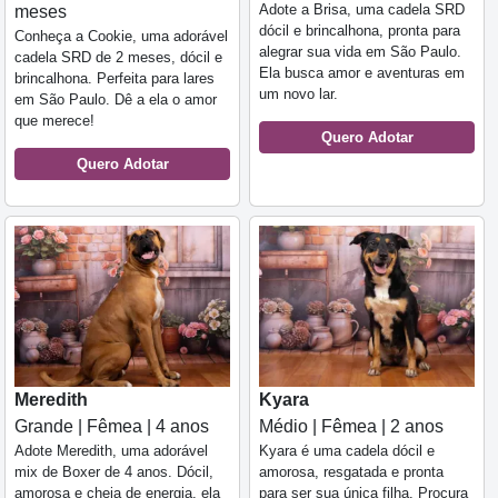
Adote a Brisa, uma cadela SRD
meses
dócil e brincalhona, pronta para
Conheça a Cookie, uma adorável
alegrar sua vida em São Paulo.
cadela SRD de 2 meses, dócil e
Ela busca amor e aventuras em
brincalhona. Perfeita para lares
um novo lar.
em São Paulo. Dê a ela o amor
que merece!
Quero Adotar
Quero Adotar
Meredith
Kyara
Grande | Fêmea | 4 anos
Médio | Fêmea | 2 anos
Adote Meredith, uma adorável
Kyara é uma cadela dócil e
mix de Boxer de 4 anos. Dócil,
amorosa, resgatada e pronta
amorosa e cheia de energia, ela
para ser sua única filha. Procura