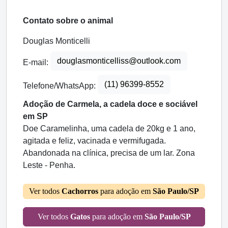
Contato sobre o animal
Douglas Monticelli
douglasmonticelliss@outlook.com
E-mail:
(11) 96399-8552
Telefone/WhatsApp:
Adoção de Carmela, a cadela doce e sociável
em SP
Doe Caramelinha, uma cadela de 20kg e 1 ano,
agitada e feliz, vacinada e vermifugada.
Abandonada na clínica, precisa de um lar. Zona
Leste - Penha.
Ver todos
Cachorros
para adoção em
São Paulo/SP
Ver todos
Gatos
para adoção em
São Paulo/SP