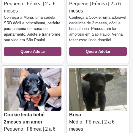
Pequeno | Fêmea | 2 a 6
Pequeno | Fêmea | 2 a 6
meses
meses
Conheça a Mona, uma cadela
Conheça a Cookie, uma adorável
SRD dócil e brincalhona, perfeita
cadelinha de 2 meses, dócil e
para parceria em casa ou
brincalhona. Procura um lar
apartamento. Adote e transforme
amoroso em São Paulo. Venha
sua vida em São Paulo!
fazer essa linda doação!
Quero Adotar
Quero Adotar
Cookie linda bebê
Brisa
2meses um amor
Médio | Fêmea | 2 a 6
Pequeno | Fêmea | 2 a 6
meses