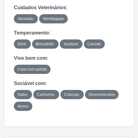
Cuidados Veterinários:
Vacinado
Vermifugado
Temperamento:
Dócil
Brincalhão
Sociável
Carente
Vive bem com:
Casa com quintal
Sociável com:
Gatos
Cachorros
Crianças
Desconhecidos
Idosos