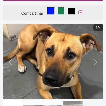
Compartilhar no Facebook
Compartilhar no WhatsA
Compartilhar
Ver Web Stor
Compartilhar
1/4
Previous
Next