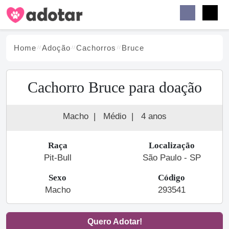
Buscar
Faceb
Instag
Menu
Home
Adoção
Cachorro
s
Bruce
Cachorro Bruce para doação
Macho
|
Médio
|
4 anos
Raça
Localização
Pit-Bull
São Paulo - SP
Sexo
Código
Macho
293541
Quero Adotar!