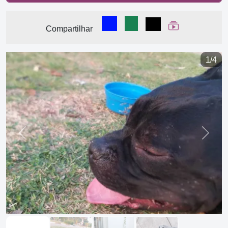
Compartilhar no Facebook
Compartilhar no WhatsA
Compartilhar
Ver Web Stor
Compartilhar
1/4
Previous
Next