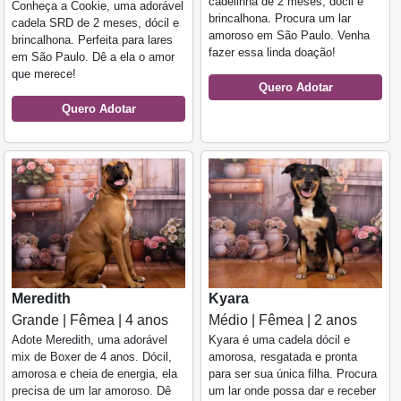
cadelinha de 2 meses, dócil e
Conheça a Cookie, uma adorável
brincalhona. Procura um lar
cadela SRD de 2 meses, dócil e
amoroso em São Paulo. Venha
brincalhona. Perfeita para lares
fazer essa linda doação!
em São Paulo. Dê a ela o amor
que merece!
Quero Adotar
Quero Adotar
Meredith
Kyara
Grande | Fêmea | 4 anos
Médio | Fêmea | 2 anos
Adote Meredith, uma adorável
Kyara é uma cadela dócil e
mix de Boxer de 4 anos. Dócil,
amorosa, resgatada e pronta
amorosa e cheia de energia, ela
para ser sua única filha. Procura
precisa de um lar amoroso. Dê
um lar onde possa dar e receber