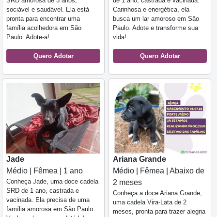
SRD amorosa de 3 anos,
de 1 ano, castrada e vacinada.
sociável e saudável. Ela está
Carinhosa e energética, ela
pronta para encontrar uma
busca um lar amoroso em São
família acolhedora em São
Paulo. Adote e transforme sua
Paulo. Adote-a!
vida!
Quero Adotar
Quero Adotar
Jade
Ariana Grande
Médio | Fêmea | 1 ano
Médio | Fêmea | Abaixo de
Conheça Jade, uma doce cadela
2 meses
SRD de 1 ano, castrada e
Conheça a doce Ariana Grande,
vacinada. Ela precisa de uma
uma cadela Vira-Lata de 2
família amorosa em São Paulo.
meses, pronta para trazer alegria