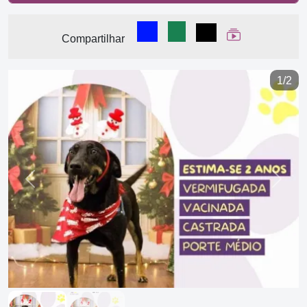
Compartilhar no Facebook
Compartilhar no WhatsA
Compartilhar
Ver Web Stor
Compartilhar
1/2
Previous
Next