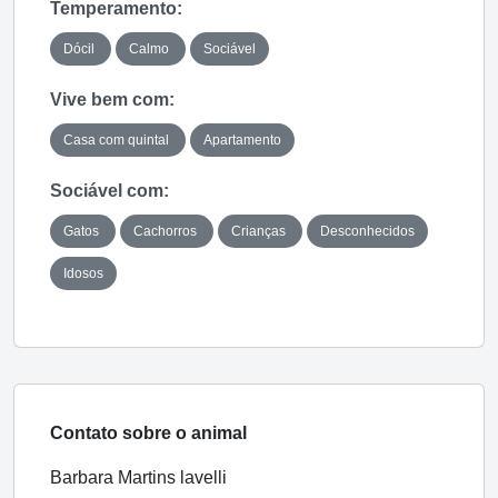
Temperamento:
Dócil
Calmo
Sociável
Vive bem com:
Casa com quintal
Apartamento
Sociável com:
Gatos
Cachorros
Crianças
Desconhecidos
Idosos
Contato sobre o animal
Barbara Martins lavelli