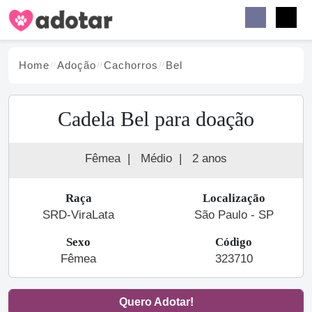
Buscar
Faceb
Instag
Menu
Home
Adoção
Cachorro
s
Bel
Cadela Bel para doação
Fêmea
|
Médio
|
2 anos
Raça
Localização
SRD-ViraLata
São Paulo - SP
Sexo
Código
Fêmea
323710
Quero Adotar!