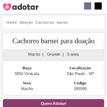
Buscar
Faceb
Instag
Menu
Home
Adoção
Cachorro
s
barnei
Cachorro barnei para doação
Macho
|
Grande
|
5 anos
Raça
Localização
SRD-ViraLata
São Paulo - SP
Sexo
Código
Macho
295590
Quero Adotar!