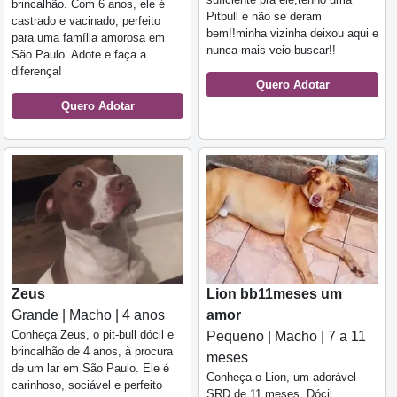
brincalhão. Com 6 anos, ele é
Pitbull e não se deram
castrado e vacinado, perfeito
bem!!minha vizinha deixou aqui e
para uma família amorosa em
nunca mais veio buscar!!
São Paulo. Adote e faça a
diferença!
Quero Adotar
Quero Adotar
Zeus
Lion bb11meses um
Grande | Macho | 4 anos
amor
Conheça Zeus, o pit-bull dócil e
Pequeno | Macho | 7 a 11
brincalhão de 4 anos, à procura
meses
de um lar em São Paulo. Ele é
Conheça o Lion, um adorável
carinhoso, sociável e perfeito
SRD de 11 meses. Dócil,