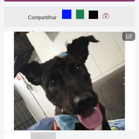
Compartilhar no Facebook
Compartilhar no WhatsA
Compartilhar
Ver Web Stor
Compartilhar
1/2
Previous
Next