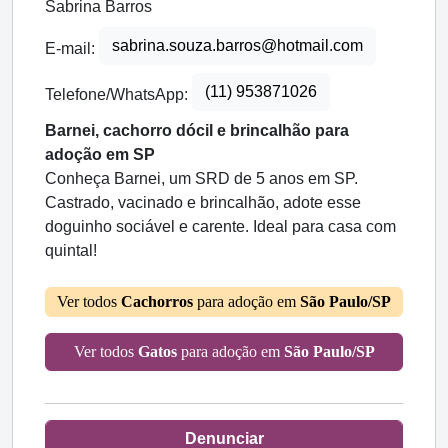
Sabrina Barros
sabrina.souza.barros@hotmail.com
E-mail:
(11) 953871026
Telefone/WhatsApp:
Barnei, cachorro dócil e brincalhão para
adoção em SP
Conheça Barnei, um SRD de 5 anos em SP.
Castrado, vacinado e brincalhão, adote esse
doguinho sociável e carente. Ideal para casa com
quintal!
Ver todos
Cachorros
para adoção em
São Paulo/SP
Ver todos
Gatos
para adoção em
São Paulo/SP
Denunciar