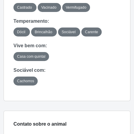
Castrado
Vacinado
Vermifugado
Temperamento:
Dócil
Brincalhão
Sociável
Carente
Vive bem com:
Casa com quintal
Sociável com:
Cachorros
Contato sobre o animal