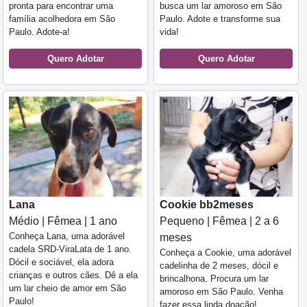
pronta para encontrar uma
busca um lar amoroso em São
família acolhedora em São
Paulo. Adote e transforme sua
Paulo. Adote-a!
vida!
Quero Adotar
Quero Adotar
Lana
Cookie bb2meses
Médio | Fêmea | 1 ano
Pequeno | Fêmea | 2 a 6
Conheça Lana, uma adorável
meses
cadela SRD-ViraLata de 1 ano.
Conheça a Cookie, uma adorável
Dócil e sociável, ela adora
cadelinha de 2 meses, dócil e
crianças e outros cães. Dê a ela
brincalhona. Procura um lar
um lar cheio de amor em São
amoroso em São Paulo. Venha
Paulo!
fazer essa linda doação!