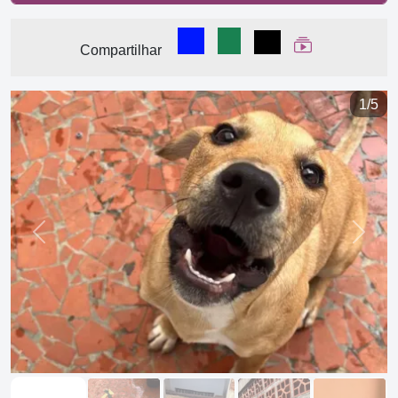
Compartilhar no Facebook
Compartilhar no WhatsA
Compartilhar
Ver Web Stor
Compartilhar
1/5
Previous
Next