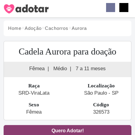
Buscar
Faceb
Instag
Menu
Home
Adoção
Cachorro
s
Aurora
Cadela Aurora para doação
Fêmea
|
Médio
|
7 a 11 meses
Raça
Localização
SRD-ViraLata
São Paulo - SP
Sexo
Código
Fêmea
326573
Quero Adotar!