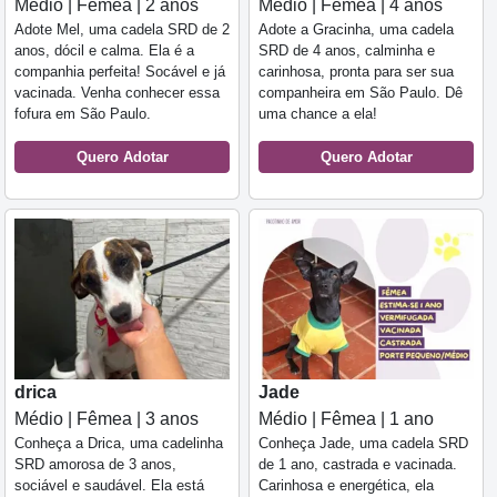
Médio | Fêmea | 2 anos
Médio | Fêmea | 4 anos
Adote Mel, uma cadela SRD de 2
Adote a Gracinha, uma cadela
anos, dócil e calma. Ela é a
SRD de 4 anos, calminha e
companhia perfeita! Socável e já
carinhosa, pronta para ser sua
vacinada. Venha conhecer essa
companheira em São Paulo. Dê
fofura em São Paulo.
uma chance a ela!
Quero Adotar
Quero Adotar
drica
Jade
Médio | Fêmea | 3 anos
Médio | Fêmea | 1 ano
Conheça a Drica, uma cadelinha
Conheça Jade, uma cadela SRD
SRD amorosa de 3 anos,
de 1 ano, castrada e vacinada.
sociável e saudável. Ela está
Carinhosa e energética, ela