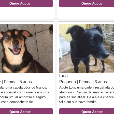
Quero Adotar
Quero Adotar
Lola
 | Fêmea | 5 anos
Pequeno | Fêmea | 3 anos
da, uma cadela dócil de 5 anos,
Adote Lola, uma cadela resgatada d
 e sociável com homens e outros
abandono. Precisa de amor e paciên
ocura um lar amoroso e seguro.
para se socializar. Dê a ela a chance
essa companheira fiel!
feliz em sua nova família.
Quero Adotar
Quero Adotar