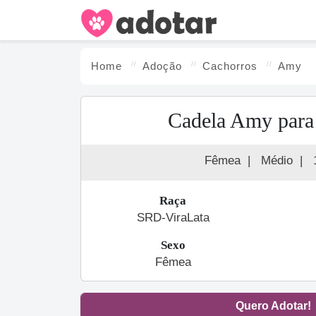
Home
Adoção
Cachorro
s
Amy
Cadela Amy para
Fêmea
|
Médio
|
Raça
SRD-ViraLata
Sexo
Fêmea
Quero Adotar!