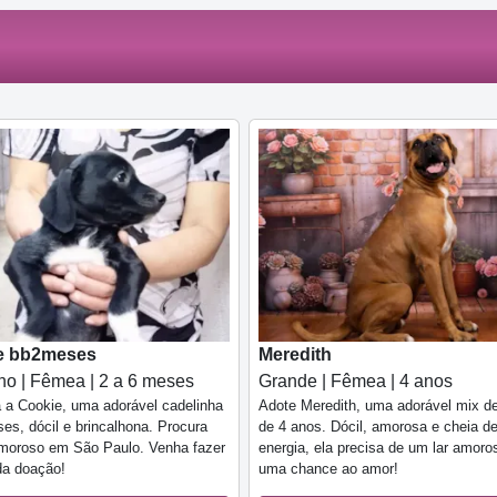
e bb2meses
Meredith
o | Fêmea | 2 a 6 meses
Grande | Fêmea | 4 anos
 a Cookie, uma adorável cadelinha
Adote Meredith, uma adorável mix d
es, dócil e brincalhona. Procura
de 4 anos. Dócil, amorosa e cheia d
amoroso em São Paulo. Venha fazer
energia, ela precisa de um lar amoro
da doação!
uma chance ao amor!