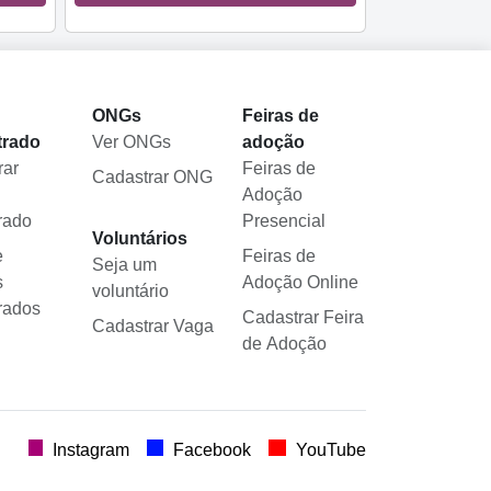
l
ONGs
Feiras de
trado
Ver ONGs
adoção
rar
Feiras de
Cadastrar ONG
Adoção
rado
Presencial
Voluntários
e
Feiras de
Seja um
s
Adoção Online
voluntário
rados
Cadastrar Feira
Cadastrar Vaga
de Adoção
.
Instagram
Facebook
YouTube