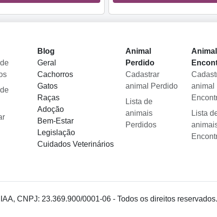
Blog
Animal
Anima
 de
Geral
Perdido
Encon
os
Cachorros
Cadastrar
Cadast
Gatos
animal Perdido
animal
 de
Raças
Encont
Lista de
Adoção
animais
Lista d
ar
Bem-Estar
Perdidos
animai
Legislação
Encont
Cuidados Veterinários
 IAA, CNPJ: 23.369.900/0001-06 - Todos os direitos reservados