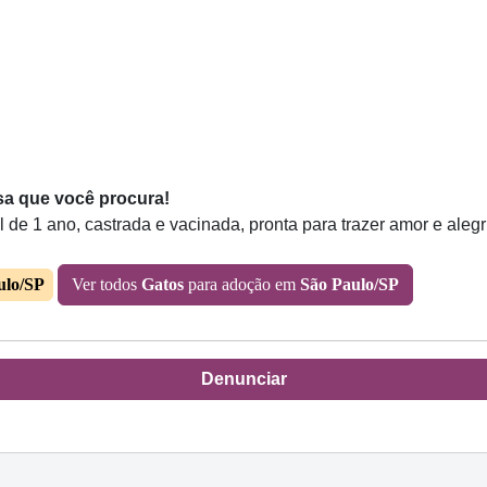
sa que você procura!
de 1 ano, castrada e vacinada, pronta para trazer amor e alegr
ulo/SP
Ver todos
Gatos
para adoção em
São Paulo/SP
Denunciar