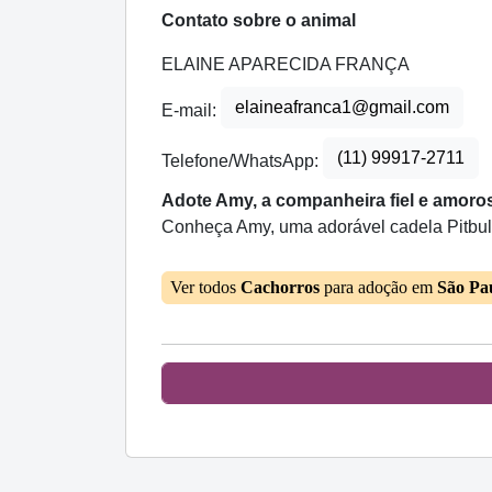
Contato sobre o animal
ELAINE APARECIDA FRANÇA
elaineafranca1@gmail.com
E-mail:
(11) 99917-2711
Telefone/WhatsApp:
Adote Amy, a companheira fiel e amoro
Conheça Amy, uma adorável cadela Pitbull 
Ver todos
Cachorros
para adoção em
São Pa