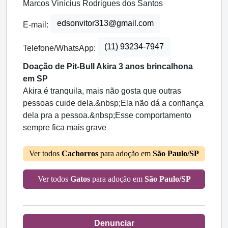
Marcos Vinícius Rodrigues dos Santos
edsonvitor313@gmail.com
E-mail:
(11) 93234-7947
Telefone/WhatsApp:
Doação de Pit-Bull Akira 3 anos brincalhona
em SP
Akira é tranquila, mais não gosta que outras
pessoas cuide dela.&nbsp;Ela não dá a confiança
dela pra a pessoa.&nbsp;Esse comportamento
sempre fica mais grave
Ver todos
Cachorros
para adoção em
São Paulo/SP
Ver todos
Gatos
para adoção em
São Paulo/SP
Denunciar