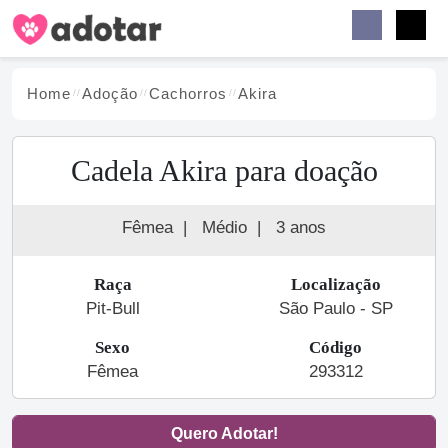
Buscar
Faceb
Instag
Menu
Home
Adoção
Cachorro
s
Akira
Cadela Akira para doação
Fêmea
|
Médio
|
3 anos
Raça
Localização
Pit-Bull
São Paulo - SP
Sexo
Código
Fêmea
293312
Quero Adotar!