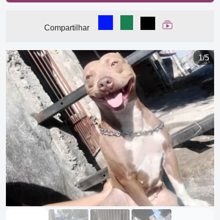
Compartilhar no Facebook
Compartilhar no WhatsA
Compartilhar
Ver Web Stor
Compartilhar
1/5
Previous
Next