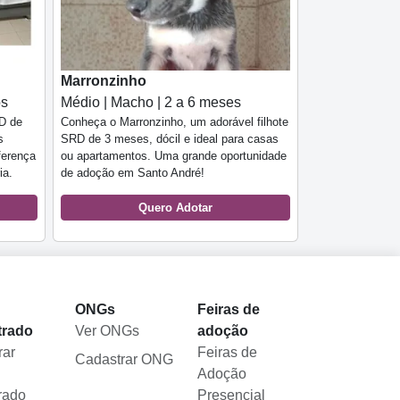
Marronzinho
os
Médio | Macho | 2 a 6 meses
D de
Conheça o Marronzinho, um adorável filhote
s
SRD de 3 meses, dócil e ideal para casas
ferença
ou apartamentos. Uma grande oportunidade
ia.
de adoção em Santo André!
Quero Adotar
l
ONGs
Feiras de
trado
Ver ONGs
adoção
rar
Feiras de
Cadastrar ONG
Adoção
rado
Presencial