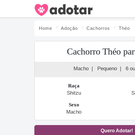
Home
Adoção
Cachorro
s
Théo
Cachorro Théo par
Macho
|
Pequeno
|
6 o
Raça
Shitzu
S
Sexo
Macho
Quero Adotar!