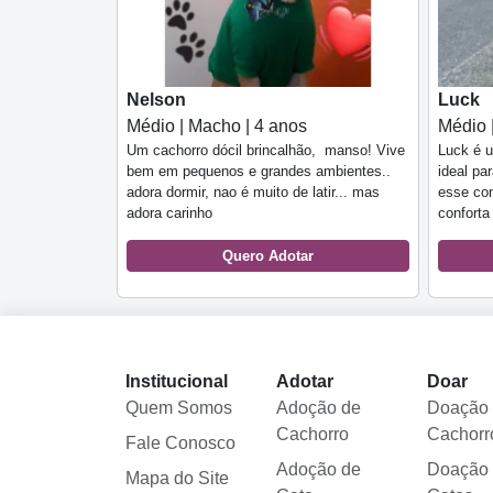
Nelson
Luck
Médio | Macho | 4 anos
Médio 
Um cachorro dócil brincalhão, manso! Vive
Luck é u
bem em pequenos e grandes ambientes..
ideal pa
adora dormir, nao é muito de latir... mas
esse com
adora carinho
conforta
Quero Adotar
Institucional
Adotar
Doar
Quem Somos
Adoção de
Doação
Cachorro
Cachorr
Fale Conosco
Adoção de
Doação
Mapa do Site