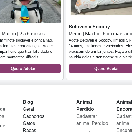
Betoven e Scooby
| Macho | 2 a 6 meses
Médio | Macho | 6 ou mais an
m filhote sociável e brincalhão,
Adote Betoven e Scooby, irmãos SR
ra famílias com crianças. Adote
14 anos, castrados e vacinados. Ele
panheiro que traz felicidade e
precisam de um lar juntos. Faça a di
 em momentos difíceis.
na vida deles e transforme sua histór
Quero Adotar
Quero Adotar
Blog
Animal
Anima
 de
Geral
Perdido
Encon
os
Cachorros
Cadastrar
Cadast
Gatos
animal Perdido
animal
 de
Raças
Encont