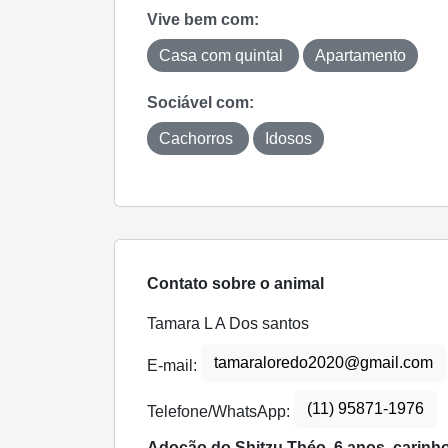
Vive bem com:
Casa com quintal
Apartamento
Sociável com:
Cachorros
Idosos
Contato sobre o animal
Tamara L A Dos santos
tamaraloredo2020@gmail.com
E-mail:
(11) 95871-1976
Telefone/WhatsApp:
Adoção do Shitzu Théo, 6 anos, carinh