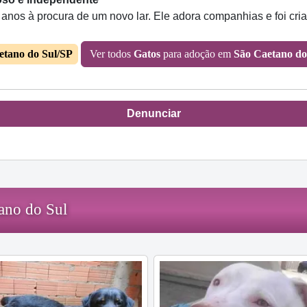
nos à procura de um novo lar. Ele adora companhias e foi cria
etano do Sul/SP
Ver todos
Gatos
para adoção em
São Caetano do
Denunciar
ano do Sul