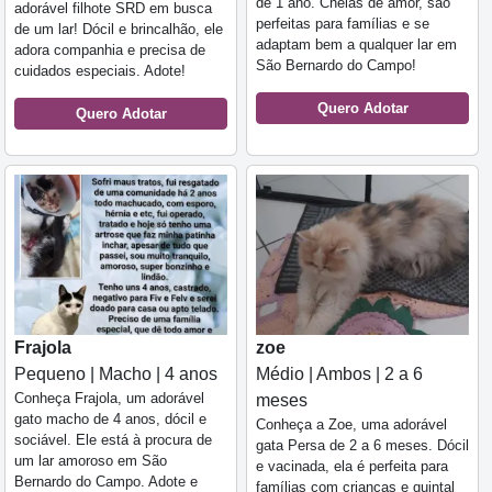
de 1 ano. Cheias de amor, são
adorável filhote SRD em busca
perfeitas para famílias e se
de um lar! Dócil e brincalhão, ele
adaptam bem a qualquer lar em
adora companhia e precisa de
São Bernardo do Campo!
cuidados especiais. Adote!
Quero Adotar
Quero Adotar
Frajola
zoe
Pequeno | Macho | 4 anos
Médio | Ambos | 2 a 6
Conheça Frajola, um adorável
meses
gato macho de 4 anos, dócil e
Conheça a Zoe, uma adorável
sociável. Ele está à procura de
gata Persa de 2 a 6 meses. Dócil
um lar amoroso em São
e vacinada, ela é perfeita para
Bernardo do Campo. Adote e
famílias com crianças e quintal