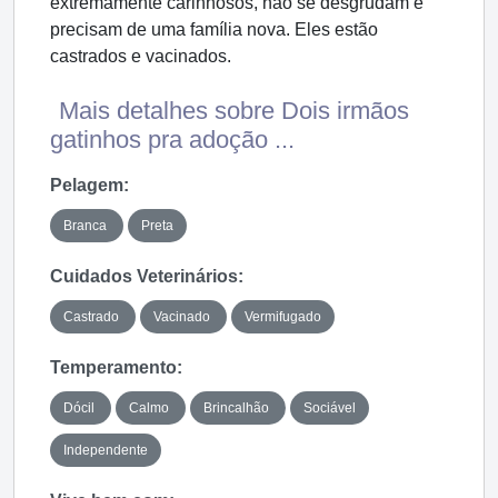
extremamente carinhosos, não se desgrudam e
precisam de uma família nova. Eles estão
castrados e vacinados.
Mais detalhes sobre Dois irmãos
gatinhos pra adoção ...
Pelagem:
Branca
Preta
Cuidados Veterinários:
Castrado
Vacinado
Vermifugado
Temperamento:
Dócil
Calmo
Brincalhão
Sociável
Independente