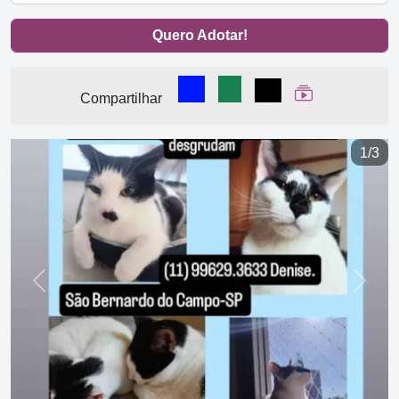
Quero Adotar!
Compartilhar no Facebook
Compartilhar no WhatsA
Compartilhar
Ver Web Stor
Compartilhar
1/3
Previous
Next