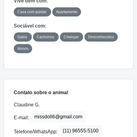
Vive bem com:
Casa com quintal
Apartamento
Sociável com:
Gatos
Cachorros
Crianças
Desconhecidos
Idosos
Contato sobre o animal
Claudine G.
missdoll6@gmail.com
E-mail:
(11) 96555-5100
Telefone/WhatsApp: