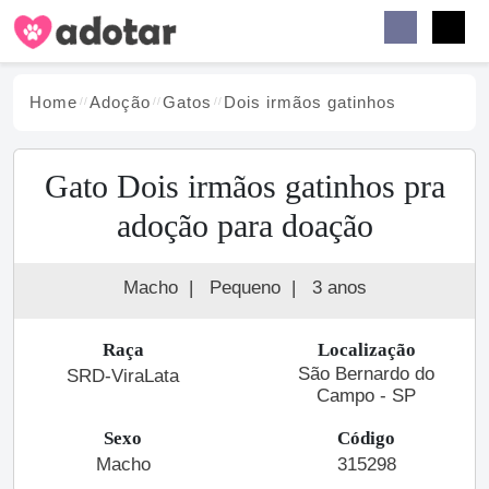
Buscar
Faceb
Instag
Menu
Home
Adoção
Gato
s
Dois irmãos gatinhos
Gato Dois irmãos gatinhos pra
adoção para doação
Macho
|
Pequeno
|
3 anos
Raça
Localização
São Bernardo do
SRD-ViraLata
Campo - SP
Sexo
Código
Macho
315298