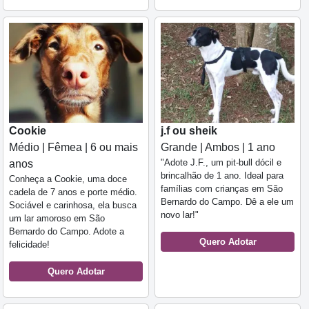
Cookie
j.f ou sheik
Médio | Fêmea | 6 ou mais
Grande | Ambos | 1 ano
"Adote J.F., um pit-bull dócil e
anos
brincalhão de 1 ano. Ideal para
Conheça a Cookie, uma doce
famílias com crianças em São
cadela de 7 anos e porte médio.
Bernardo do Campo. Dê a ele um
Sociável e carinhosa, ela busca
novo lar!"
um lar amoroso em São
Bernardo do Campo. Adote a
Quero Adotar
felicidade!
Quero Adotar