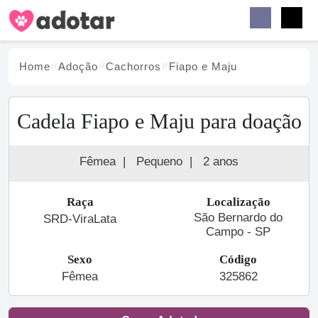
Buscar
Faceb
Instag
Menu
Home
Adoção
Cachorro
s
Fiapo e Maju
Cadela Fiapo e Maju para doação
Fêmea
|
Pequeno
|
2 anos
Raça
Localização
São Bernardo do
SRD-ViraLata
Campo - SP
Sexo
Código
Fêmea
325862