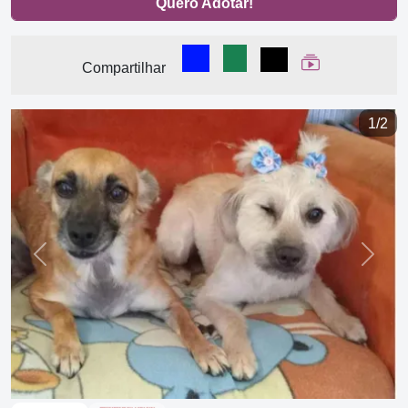
Quero Adotar!
Compartilhar no Facebook
Compartilhar no WhatsA
Compartilhar
Ver Web Stor
Compartilhar
1/2
Previous
Next