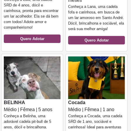
meses
SRD de 4 anos, dócil e
Conheça a Lana, uma cadela
carinhosa, pronta para encontrar
fofa e carinhosa, em busca de
um lar acolhedor. Ela se dá bem
um lar amoroso em Santo André.
com todos! Adote amor e
Dócil, brincalhona e sociável, ela
companheirismo!
será sua melhor amiga!
Quero Adotar
Quero Adotar
BELINHA
Cocada
Médio | Fêmea | 5 anos
Médio | Fêmea | 1 ano
Conheça a Belinha, uma
Conheça a Cocada, uma cadela
adorável cadela pit-bull de 5
SRD de 1 ano, sociável e
anos, dócil e brincalhona.
carinhosa! Ideal para aventuras