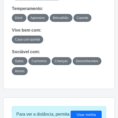
Temperamento:
Dócil
Agressivo
Brincalhão
Carente
Vive bem com:
Casa com quintal
Sociável com:
Gatos
Cachorros
Crianças
Desconhecidos
Idosos
Para ver a distância, permita
Usar minha