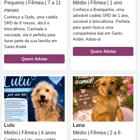
Pequeno | Fêmea | 7 a 11
Médio | Fêmea | 1 ano
Conheça a Branquinha, uma
meses
adorável cadela SRD de 1 ano,
Conheça a Duda, uma cadela
sociável e brincalhona. Perfeita
SRD de 8 meses, dócil e
para quem busca uma
brincalhona. Castrada e
companheira leal em Santo
vacinada, ela é perfeita para
André. Adote-a!
fazer parte da sua família em
Santo André.
Quero Adotar
Quero Adotar
Lulu
Lana
Médio | Fêmea | 4 anos
Médio | Fêmea | 2 a 6
Conheça a Lulu, uma cadela