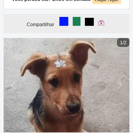
Compartilhar no Facebook
Compartilhar no WhatsA
Compartilhar
Ver Web Stor
Compartilhar
1/2
Previous
Next