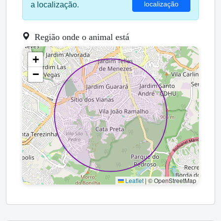
localização
a localização.
Região onde o animal está
+
−
Leaflet
|
© OpenStreetMap