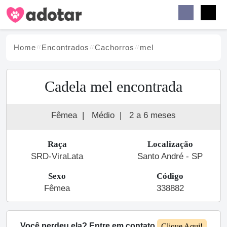
Buscar
Faceb
Instag
Menu
Home
Encontrados
Cachorro
s
mel
Cadela mel encontrada
Fêmea
|
Médio
|
2 a 6 meses
Raça
Localização
SRD-ViraLata
Santo André - SP
Sexo
Código
Fêmea
338882
Você perdeu ela? Entre em contato
Clique Aqui!