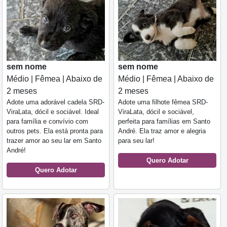
sem nome
sem nome
Médio | Fêmea | Abaixo de
Médio | Fêmea | Abaixo de
2 meses
2 meses
Adote uma adorável cadela SRD-
Adote uma filhote fêmea SRD-
ViraLata, dócil e sociável. Ideal
ViraLata, dócil e sociável,
para família e convívio com
perfeita para famílias em Santo
outros pets. Ela está pronta para
André. Ela traz amor e alegria
trazer amor ao seu lar em Santo
para seu lar!
André!
Quero Adotar
Quero Adotar