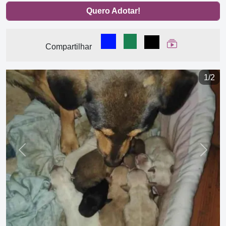
Quero Adotar!
Compartilhar no Facebook
Compartilhar no WhatsA
Compartilhar
Ver Web Stor
Compartilhar
1/2
Previous
Next