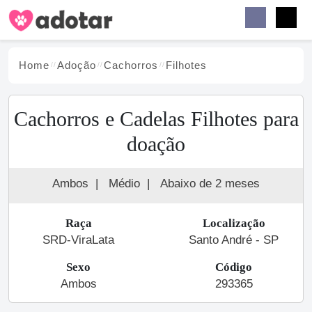
Buscar
Faceb
Instag
Menu
Home
Adoção
Cachorro
s
Filhotes
Cachorros e Cadelas Filhotes para
doação
Ambos
|
Médio
|
Abaixo de 2 meses
Raça
Localização
SRD-ViraLata
Santo André - SP
Sexo
Código
Ambos
293365