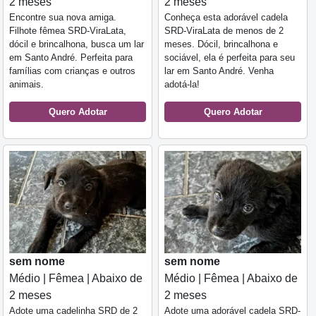
2 meses
2 meses
Encontre sua nova amiga.
Conheça esta adorável cadela
Filhote fêmea SRD-ViraLata,
SRD-ViraLata de menos de 2
dócil e brincalhona, busca um lar
meses. Dócil, brincalhona e
em Santo André. Perfeita para
sociável, ela é perfeita para seu
famílias com crianças e outros
lar em Santo André. Venha
animais.
adotá-la!
Quero Adotar
Quero Adotar
sem nome
sem nome
Médio | Fêmea | Abaixo de
Médio | Fêmea | Abaixo de
2 meses
2 meses
Adote uma cadelinha SRD de 2
Adote uma adorável cadela SRD-