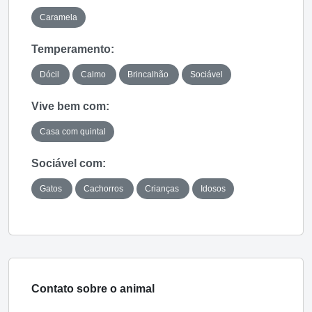
Caramela
Temperamento:
Dócil
Calmo
Brincalhão
Sociável
Vive bem com:
Casa com quintal
Sociável com:
Gatos
Cachorros
Crianças
Idosos
Contato sobre o animal