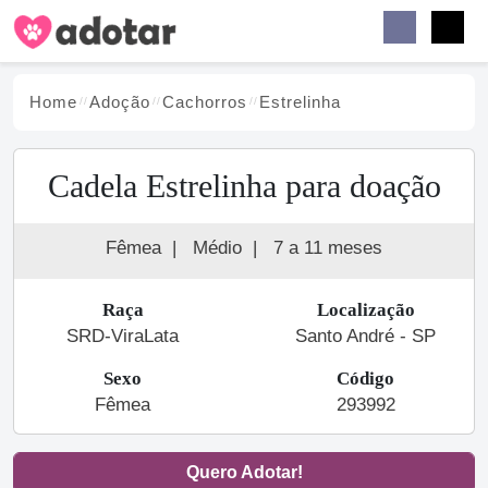
Buscar
Faceb
Instag
Menu
Home
Adoção
Cachorro
s
Estrelinha
Cadela Estrelinha para doação
Fêmea
|
Médio
|
7 a 11 meses
Raça
Localização
SRD-ViraLata
Santo André - SP
Sexo
Código
Fêmea
293992
Quero Adotar!