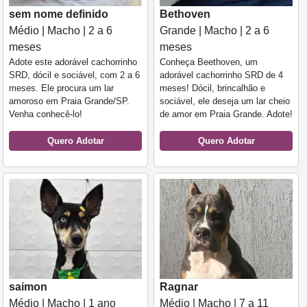
Bethoven
sem nome definido
Grande | Macho | 2 a 6
Médio | Macho | 2 a 6
meses
meses
Conheça Beethoven, um
Adote este adorável cachorrinho
adorável cachorrinho SRD de 4
SRD, dócil e sociável, com 2 a 6
meses! Dócil, brincalhão e
meses. Ele procura um lar
sociável, ele deseja um lar cheio
amoroso em Praia Grande/SP.
de amor em Praia Grande. Adote!
Venha conhecê-lo!
Quero Adotar
Quero Adotar
saimon
Ragnar
Médio | Macho | 1 ano
Médio | Macho | 7 a 11