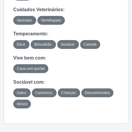
Cuidados Veterinários:
Vacinado
Vermifugado
Temperamento:
Dócil
Brincalhão
Sociável
Carente
Vive bem com:
Casa com quintal
Sociável com:
Gatos
Cachorros
Crianças
Desconhecidos
Idosos