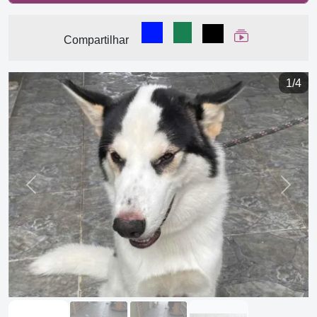
Compartilhar no Facebook
Compartilhar no WhatsA
Compartilhar
Ver Web Stor
Compartilhar
1/4
Previous
Next