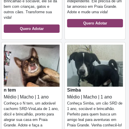
Brincalhão e sociável, ele se dá
independente. Ele precisa de um
bem com crianças, gatos e
lar amoroso em Praia Grande.
outros cães. Transforme sua
Adote e mude uma vida!
vida!
Quero Adotar
Quero Adotar
n tem
Simba
Médio | Macho | 1 ano
Médio | Macho | 1 ano
Conheça o N tem, um adorável
Conheça Simba, um cão SRD de
cachorro SRD-ViraLata de 1 ano,
1 ano, sociável e brincalhão.
dócil e brincalhão, pronto para
Perfeito para quem busca um
alegrar sua casa em Praia
amigo leal para aventuras em
Grande. Adote e faça a
Praia Grande. Venha conhecê-lo!