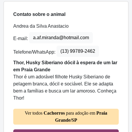
Contato sobre o animal
Andrea da Silva Anastacio
a.af.miranda@hotmail.com
E-mail:
(13) 99789-2462
Telefone/WhatsApp:
Thor, Husky Siberiano dócil à espera de um lar
em Praia Grande
Thor é um adorável filhote Husky Siberiano de
pelagem branca, dócil e sociável. Ele se adapta
bem a famílias e busca um lar amoroso. Conheça
Thor!
Ver todos
Cachorros
para adoção em
Praia
Grande/SP