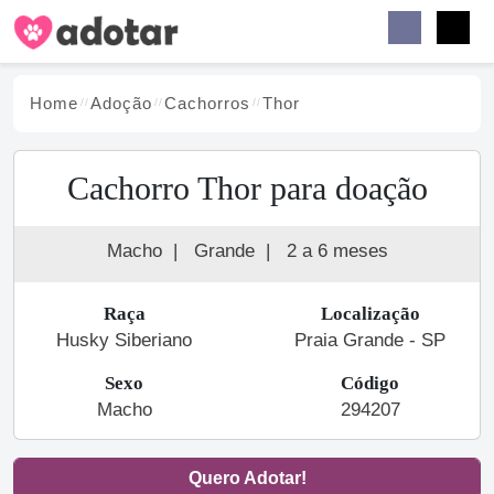
Buscar
Faceb
Instag
Menu
Home
Adoção
Cachorro
s
Thor
Cachorro Thor para doação
Macho
|
Grande
|
2 a 6 meses
Raça
Localização
Husky Siberiano
Praia Grande - SP
Sexo
Código
Macho
294207
Quero Adotar!