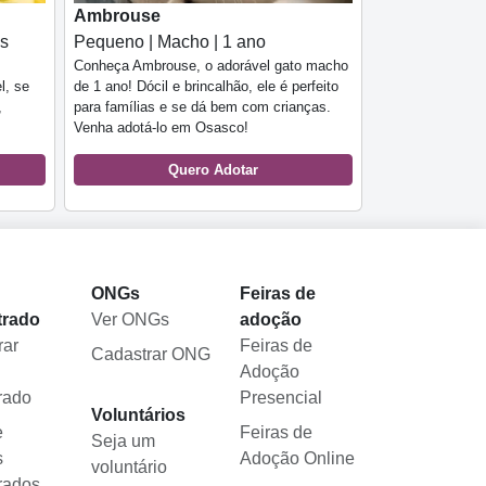
Ambrouse
es
Pequeno | Macho | 1 ano
Conheça Ambrouse, o adorável gato macho
l, se
de 1 ano! Dócil e brincalhão, ele é perfeito
,
para famílias e se dá bem com crianças.
Venha adotá-lo em Osasco!
Quero Adotar
l
ONGs
Feiras de
trado
Ver ONGs
adoção
rar
Feiras de
Cadastrar ONG
Adoção
rado
Presencial
Voluntários
e
Feiras de
Seja um
s
Adoção Online
voluntário
rados