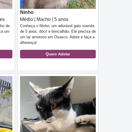
Ninho
ses
Médio | Macho | 5 anos
nho de
Conheça o Ninho, um adorável gato siamês
sca um
de 5 anos, dócil e brincalhão. Ele precisa de
um lar amoroso em Osasco. Adote e faça a
diferença!
Quero Adotar