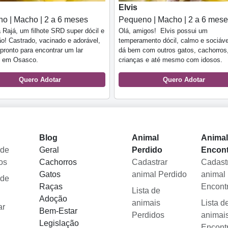
Elvis
o | Macho | 2 a 6 meses
Pequeno | Macho | 2 a 6 mes
Rajá, um filhote SRD super dócil e
Olá, amigos! Elvis possui um
ão! Castrado, vacinado e adorável,
temperamento dócil, calmo e sociáve
 pronto para encontrar um lar
dá bem com outros gatos, cachorros
 em Osasco.
crianças e até mesmo com idosos.
Quero Adotar
Quero Adotar
Blog
Animal
Anima
 de
Geral
Perdido
Encon
os
Cachorros
Cadastrar
Cadast
Gatos
animal Perdido
animal
 de
Raças
Encont
Lista de
Adoção
animais
Lista d
ar
Bem-Estar
Perdidos
animai
Legislação
Encont