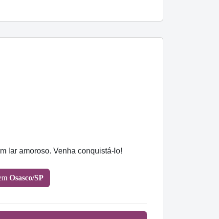
m lar amoroso. Venha conquistá-lo!
 em
Osasco/SP