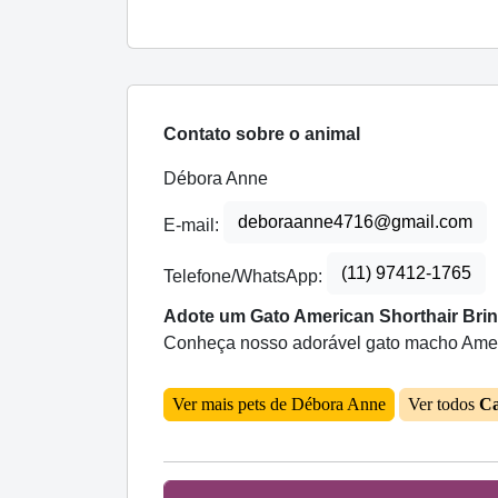
Contato sobre o animal
Débora Anne
deboraanne4716@gmail.com
E-mail:
(11) 97412-1765
Telefone/WhatsApp:
Adote um Gato American Shorthair Brin
Conheça nosso adorável gato macho Americ
Ver mais pets de Débora Anne
Ver todos
Ca