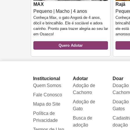
MAX
Rajá
Pequeno | Macho | 4 anos
Pequen
Conheça Max, o gato Angorá de 4 anos,
Conheça 
dócil e brincalhão. Ele é sociável e adora
brincalh
carinho. Pronto para trazer alegria ao seu lar
ele está
em Osasco!
amoroso
Quero Adotar
Institucional
Adotar
Doar
Quem Somos
Adoção de
Doação
Cachorro
Cachorr
Fale Conosco
Adoção de
Doação
Mapa do Site
Gato
Gatos
Política de
Busca de
Cadastr
Privacidade
adoção
doação
Termos de Uso