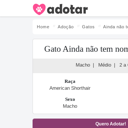
Home
Adoção
Gato
s
Ainda não 
Gato Ainda não tem nom
Macho
|
Médio
|
2 a
Raça
American Shorthair
Sexo
Macho
Quero Adotar!