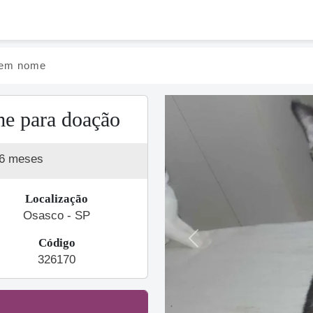
tem nome
e para doação
 6 meses
Localização
Osasco - SP
Código
Previous
326170