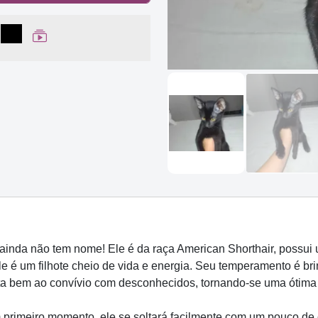
lhar no Facebook
partilhar no WhatsApp
Compartilhar
Ver Web Story
nda não tem nome! Ele é da raça American Shorthair, possui u
e é um filhote cheio de vida e energia. Seu temperamento é bri
apta bem ao convívio com desconhecidos, tornando-se uma ótima
primeiro momento, ele se soltará facilmente com um pouco de 