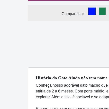
Comparti
Com
Compartilhar
História
do Gato
Ainda não tem nome
Conheça nosso adorável gato macho que ai
etária de 2 a 6 meses. Com porte médio, el
explorar. Além disso, é sociável e se ad
Embora possa ser um pouco arisco em um 