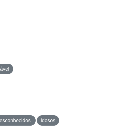
ável
esconhecidos
Idosos