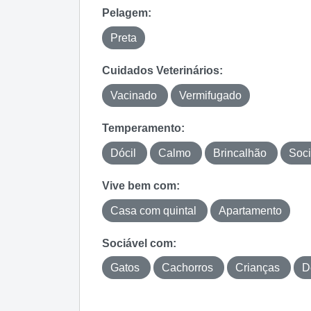
Pelagem:
Preta
Cuidados Veterinários:
Vacinado
Vermifugado
Temperamento:
Dócil
Calmo
Brincalhão
Soci
Vive bem com:
Casa com quintal
Apartamento
Sociável com:
Gatos
Cachorros
Crianças
D