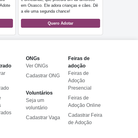
 Adote
em Osasco. Ele adora crianças e cães. Dê
a ele uma segunda chance!
Quero Adotar
l
ONGs
Feiras de
trado
Ver ONGs
adoção
rar
Feiras de
Cadastrar ONG
Adoção
rado
Presencial
Voluntários
e
Feiras de
Seja um
s
Adoção Online
voluntário
rados
Cadastrar Feira
Cadastrar Vaga
de Adoção