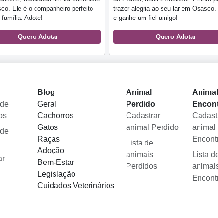
o. Ele é o companheiro perfeito
trazer alegria ao seu lar em Osasco.
 família. Adote!
e ganhe um fiel amigo!
Quero Adotar
Quero Adotar
Blog
Animal
Anima
 de
Geral
Perdido
Encon
os
Cachorros
Cadastrar
Cadast
Gatos
animal Perdido
animal
 de
Raças
Encont
Lista de
Adoção
animais
Lista d
ar
Bem-Estar
Perdidos
animai
Legislação
Encont
Cuidados Veterinários