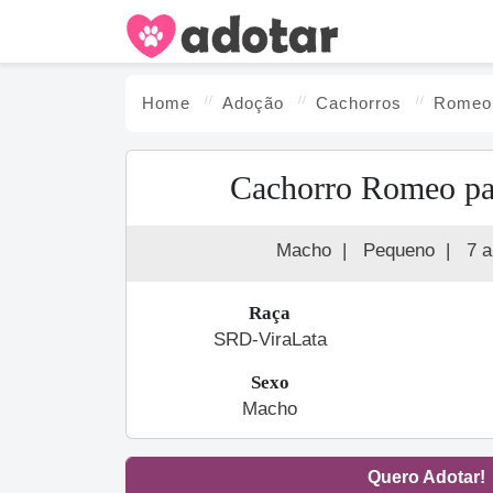
Home
Adoção
Cachorro
s
Romeo
Cachorro Romeo pa
Macho
|
Pequeno
|
7 
Raça
SRD-ViraLata
Sexo
Macho
Quero Adotar!