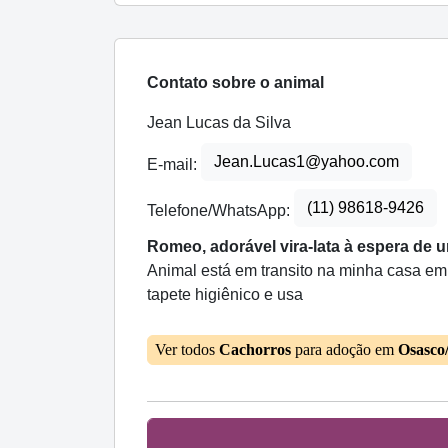
Contato sobre o animal
Jean Lucas da Silva
Jean.Lucas1@yahoo.com
E-mail:
(11) 98618-9426
Telefone/WhatsApp:
Romeo, adorável vira-lata à espera de 
Animal está em transito na minha casa em 
tapete higiênico e usa
Ver todos
Cachorros
para adoção em
Osasco