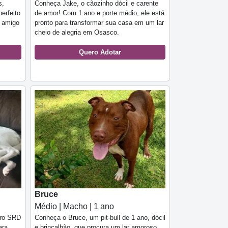
s,
Conheça Jake, o cãozinho dócil e carente
perfeito
de amor! Com 1 ano e porte médio, ele está
 amigo
pronto para transformar sua casa em um lar
cheio de alegria em Osasco.
Quero Adotar
Bruce
Médio | Macho | 1 ano
rro SRD
Conheça o Bruce, um pit-bull de 1 ano, dócil
ara
e brincalhão, que procura um lar amoroso