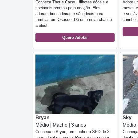
Conheça Thor e Cacau, filhotes dóceis e
Adote um
sociáveis prontos para adoção. Eles
meses e
adoram brincadeiras e são ideais para
e sociáv
famílias em Osasco. Dê uma nova chance
carinho 
a eles!
Quero Adotar
Bryan
Sky
Médio | Macho | 3 anos
Médio 
Conheça o Bryan, um cachorro SRD de 3
Conheça 
anos, dócil e carente. Perfeito para quem
dócil e 