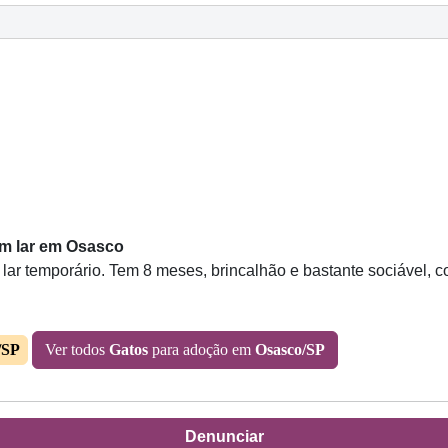
um lar em Osasco
lar temporário. Tem 8 meses, brincalhão e bastante sociável, 
/SP
Ver todos
Gatos
para adoção em
Osasco/SP
Denunciar