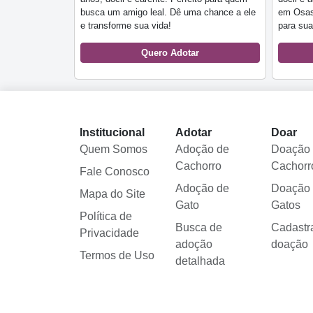
busca um amigo leal. Dê uma chance a ele
em Osasc
e transforme sua vida!
para sua
Quero Adotar
Institucional
Adotar
Doar
Quem Somos
Adoção de
Doação
Cachorro
Cachorr
Fale Conosco
Adoção de
Doação
Mapa do Site
Gato
Gatos
Política de
Busca de
Cadastr
Privacidade
adoção
doação
Termos de Uso
detalhada