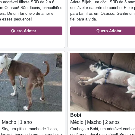
 adorável filhote SRD de 2 a 6
Adote Elijah, um dócil SRD de 3 ano
m Osasco! São dóceis, brincalhões
sociável e carente de carinho. Ele é 
eis. Dê um lar cheio de amor e
para famílias em Osasco. Ganhe um
a esses pequenos!
fiel para a vida.
Quero Adotar
Quero Adotar
Bobi
| Macho | 1 ano
Médio | Macho | 2 anos
Sky, um pitbull macho de 1 ano,
Conheça o Bobi, um adorável cacho
adorável, buscando um lar carinhoso
de 2 anos, dócil e sociável! Pronto p