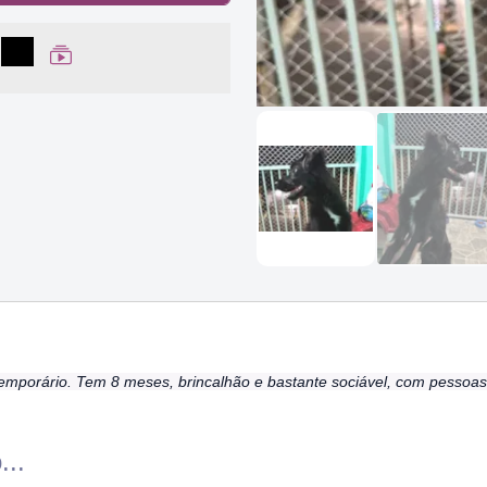
lhar no Facebook
partilhar no WhatsApp
Compartilhar
Ver Web Story
temporário. Tem 8 meses, brincalhão e bastante sociável, com pessoas 
...