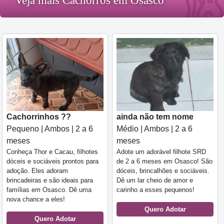
Veja mais Cachorros em Osasco
Cachorrinhos ??
ainda não tem nome
Pequeno | Ambos | 2 a 6
Médio | Ambos | 2 a 6
meses
meses
Conheça Thor e Cacau, filhotes
Adote um adorável filhote SRD
dóceis e sociáveis prontos para
de 2 a 6 meses em Osasco! São
adoção. Eles adoram
dóceis, brincalhões e sociáveis.
brincadeiras e são ideais para
Dê um lar cheio de amor e
famílias em Osasco. Dê uma
carinho a esses pequenos!
nova chance a eles!
Quero Adotar
Quero Adotar