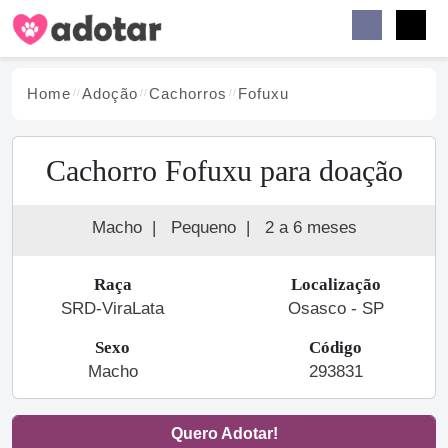
Buscar
Faceb
Instag
Menu
Home
Adoção
Cachorro
s
Fofuxu
Cachorro Fofuxu para doação
Macho
|
Pequeno
|
2 a 6 meses
Raça
Localização
SRD-ViraLata
Osasco - SP
Sexo
Código
Macho
293831
Quero Adotar!