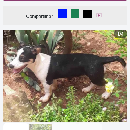
Compartilhar no Facebook
Compartilhar no WhatsA
Compartilhar
Ver Web Stor
Compartilhar
1/4
Previous
Next