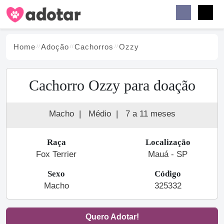
Buscar
Faceb
Instag
Menu
Home
Adoção
Cachorro
s
Ozzy
Cachorro Ozzy para doação
Macho
|
Médio
|
7 a 11 meses
Raça
Localização
Fox Terrier
Mauá - SP
Sexo
Código
Macho
325332
Quero Adotar!