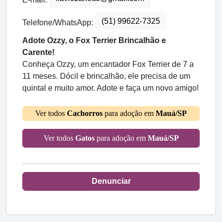
(51) 99622-7325
Telefone/WhatsApp:
Adote Ozzy, o Fox Terrier Brincalhão e
Carente!
Conheça Ozzy, um encantador Fox Terrier de 7 a
11 meses. Dócil e brincalhão, ele precisa de um
quintal e muito amor. Adote e faça um novo amigo!
Ver todos
Cachorros
para adoção em
Mauá/SP
Ver todos
Gatos
para adoção em
Mauá/SP
Denunciar