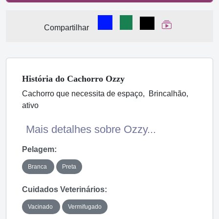
Compartilhar no Facebook
Compartilhar no WhatsA
Compartilhar
Ver Web Stor
Compartilhar
História
do Cachorro
Ozzy
Cachorro que necessita de espaço, Brincalhão,
ativo
Mais detalhes sobre Ozzy...
Pelagem:
Branca
Preta
Cuidados Veterinários:
Vacinado
Vermifugado