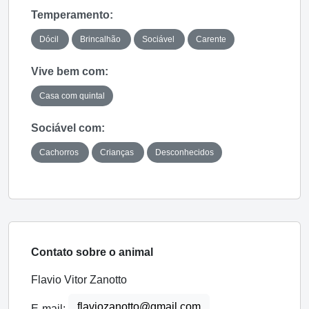
Temperamento:
Dócil
Brincalhão
Sociável
Carente
Vive bem com:
Casa com quintal
Sociável com:
Cachorros
Crianças
Desconhecidos
Contato sobre o animal
Flavio Vitor Zanotto
flaviozanotto@gmail.com
E-mail: