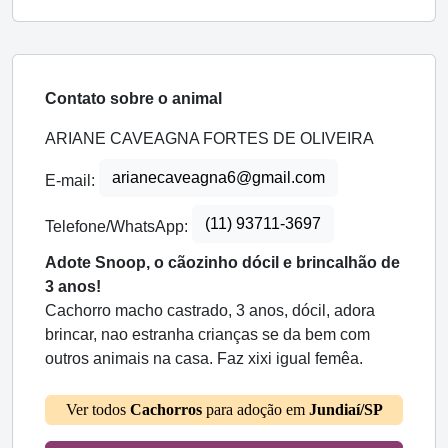
Contato sobre o animal
ARIANE CAVEAGNA FORTES DE OLIVEIRA
arianecaveagna6@gmail.com
E-mail:
(11) 93711-3697
Telefone/WhatsApp:
Adote Snoop, o cãozinho dócil e brincalhão de
3 anos!
Cachorro macho castrado, 3 anos, dócil, adora
brincar, nao estranha crianças se da bem com
outros animais na casa. Faz xixi igual femêa.
Ver todos
Cachorros
para adoção em
Jundiaí/SP