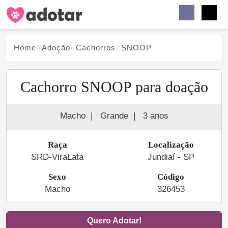
Buscar
Faceb
Instag
Menu
Home
Adoção
Cachorro
s
SNOOP
Cachorro SNOOP para doação
Macho
|
Grande
|
3 anos
Raça
Localização
SRD-ViraLata
Jundiaí - SP
Sexo
Código
Macho
326453
Quero Adotar!