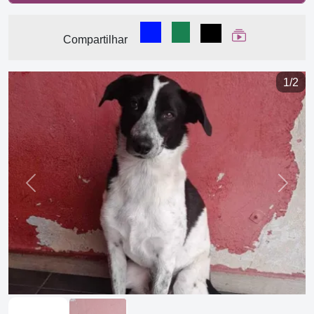
Compartilhar no Facebook
Compartilhar no WhatsA
Compartilhar
Ver Web Stor
Compartilhar
1/2
Previous
Next