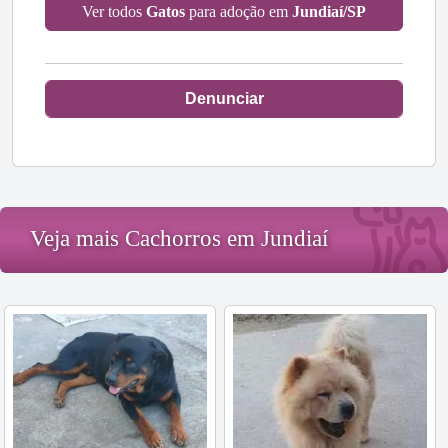
Ver todos
Gatos
para adoção em
Jundiaí/SP
Denunciar
Veja mais Cachorros em Jundiaí