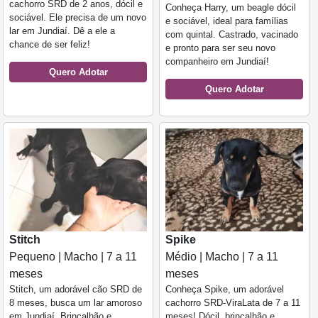
cachorro SRD de 2 anos, dócil e
Conheça Harry, um beagle dócil
sociável. Ele precisa de um novo
e sociável, ideal para famílias
lar em Jundiaí. Dê a ele a
com quintal. Castrado, vacinado
chance de ser feliz!
e pronto para ser seu novo
companheiro em Jundiaí!
Quero Adotar
Quero Adotar
Stitch
Spike
Pequeno | Macho | 7 a 11
Médio | Macho | 7 a 11
meses
meses
Stitch, um adorável cão SRD de
Conheça Spike, um adorável
8 meses, busca um lar amoroso
cachorro SRD-ViraLata de 7 a 11
em Jundiaí. Brincalhão e
meses! Dócil, brincalhão e