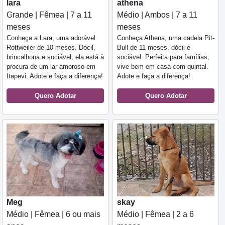
lara
athena
Grande | Fêmea | 7 a 11
Médio | Ambos | 7 a 11
meses
meses
Conheça a Lara, uma adorável
Conheça Athena, uma cadela Pit-
Rottweiler de 10 meses. Dócil,
Bull de 11 meses, dócil e
brincalhona e sociável, ela está à
sociável. Perfeita para famílias,
procura de um lar amoroso em
vive bem em casa com quintal.
Itapevi. Adote e faça a diferença!
Adote e faça a diferença!
Quero Adotar
Quero Adotar
Meg
skay
Médio | Fêmea | 6 ou mais
Médio | Fêmea | 2 a 6