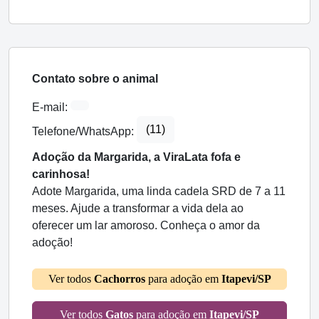
Contato sobre o animal
E-mail:
(11)
Telefone/WhatsApp:
Adoção da Margarida, a ViraLata fofa e
carinhosa!
Adote Margarida, uma linda cadela SRD de 7 a 11
meses. Ajude a transformar a vida dela ao
oferecer um lar amoroso. Conheça o amor da
adoção!
Ver todos
Cachorros
para adoção em
Itapevi/SP
Ver todos
Gatos
para adoção em
Itapevi/SP