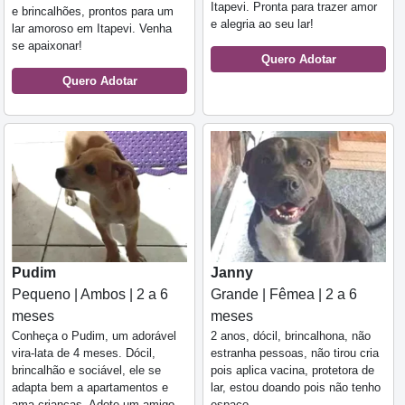
Itapevi. Pronta para trazer amor
e brincalhões, prontos para um
e alegria ao seu lar!
lar amoroso em Itapevi. Venha
se apaixonar!
Quero Adotar
Quero Adotar
Pudim
Janny
Pequeno | Ambos | 2 a 6
Grande | Fêmea | 2 a 6
meses
meses
Conheça o Pudim, um adorável
2 anos, dócil, brincalhona, não
vira-lata de 4 meses. Dócil,
estranha pessoas, não tirou cria
brincalhão e sociável, ele se
pois aplica vacina, protetora de
adapta bem a apartamentos e
lar, estou doando pois não tenho
ama crianças. Adote um amigo
espaço