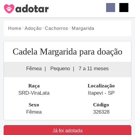
Buscar
Faceb
Instag
Menu
Home
Adoção
Cachorro
s
Margarida
Cadela Margarida para doação
Fêmea
|
Pequeno
|
7 a 11 meses
Raça
Localização
SRD-ViraLata
Itapevi - SP
Sexo
Código
Fêmea
326328
Já foi adotada