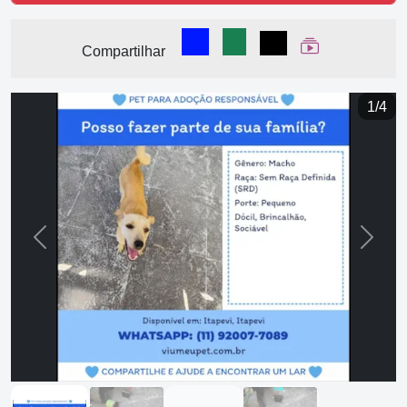
Compartilhar no Facebook
Compartilhar no WhatsA
Compartilhar
Ver Web Stor
Compartilhar
1/4
Previous
Next