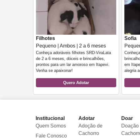
Filhotes
Sofia
Pequeno | Ambos | 2 a 6 meses
Pequen
Conheça adoráveis filhotes SRD-ViraLata
Conheça
de 2 a 6 meses, dóceis e brincalhões,
brincalh
prontos para um lar amoroso em Itapevi.
em Itape
Venha se apaixonar!
alegria a
Quero Adotar
Institucional
Adotar
Doar
Quem Somos
Adoção de
Doação
Cachorro
Cachorr
Fale Conosco