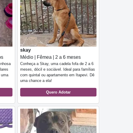
skay
os
Médio | Fêmea | 2 a 6 meses
inhosa
Conheça a Skay, uma cadela fofa de 2 a 6
lares
meses, dócil e sociável. Ideal para famílias
a uma
com quintal ou apartamento em Itapevi. Dê
uma chance a ela!
Quero Adotar