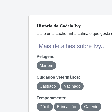
História
da Cadela
Ivy
Ela é uma cachorrinha calma e que gosta d
Mais detalhes sobre Ivy...
Pelagem:
Marrom
Cuidados Veterinários:
Castrado
Vacinado
Temperamento:
Dócil
Brincalhão
Carente