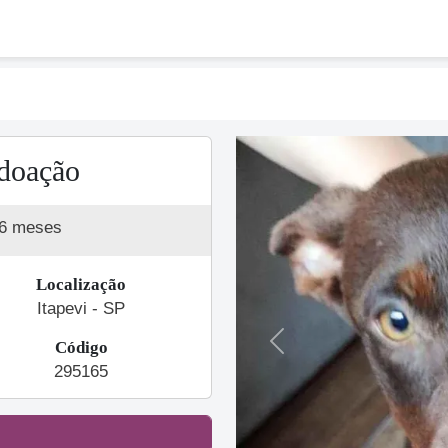
 doação
 6 meses
Localização
Itapevi - SP
Código
Previous
295165