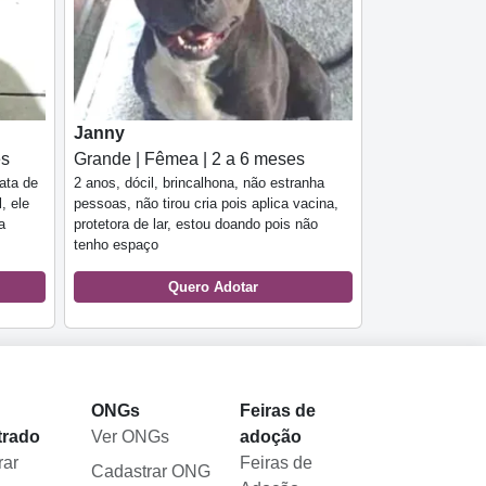
Janny
es
Grande | Fêmea | 2 a 6 meses
ata de
2 anos, dócil, brincalhona, não estranha
, ele
pessoas, não tirou cria pois aplica vacina,
a
protetora de lar, estou doando pois não
tenho espaço
Quero Adotar
l
ONGs
Feiras de
trado
Ver ONGs
adoção
rar
Feiras de
Cadastrar ONG