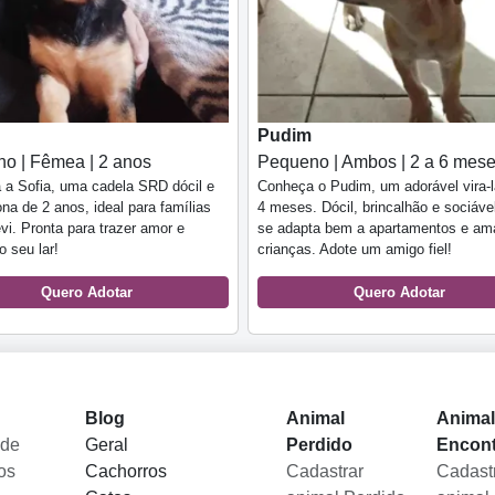
Pudim
o | Fêmea | 2 anos
Pequeno | Ambos | 2 a 6 mes
 a Sofia, uma cadela SRD dócil e
Conheça o Pudim, um adorável vira-l
ona de 2 anos, ideal para famílias
4 meses. Dócil, brincalhão e sociável
vi. Pronta para trazer amor e
se adapta bem a apartamentos e am
o seu lar!
crianças. Adote um amigo fiel!
Quero Adotar
Quero Adotar
Blog
Animal
Anima
 de
Geral
Perdido
Encon
os
Cachorros
Cadastrar
Cadast