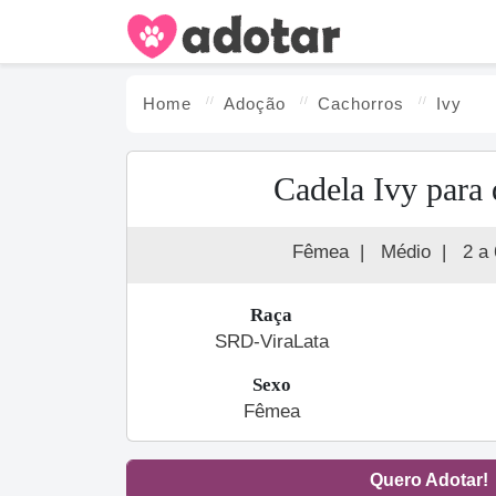
Home
Adoção
Cachorro
s
Ivy
Cadela Ivy para
Fêmea
|
Médio
|
2 a
Raça
SRD-ViraLata
Sexo
Fêmea
Quero Adotar!