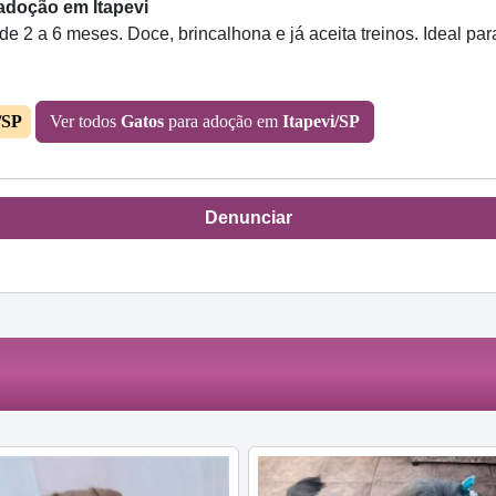
 adoção em Itapevi
e 2 a 6 meses. Doce, brincalhona e já aceita treinos. Ideal pa
/SP
Ver todos
Gatos
para adoção em
Itapevi/SP
Denunciar