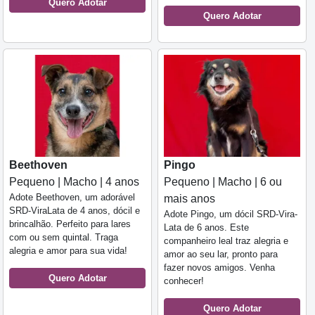
Quero Adotar
Quero Adotar
Beethoven
Pingo
Pequeno | Macho | 4 anos
Pequeno | Macho | 6 ou
Adote Beethoven, um adorável
mais anos
SRD-ViraLata de 4 anos, dócil e
Adote Pingo, um dócil SRD-Vira-
brincalhão. Perfeito para lares
Lata de 6 anos. Este
com ou sem quintal. Traga
companheiro leal traz alegria e
alegria e amor para sua vida!
amor ao seu lar, pronto para
fazer novos amigos. Venha
Quero Adotar
conhecer!
Quero Adotar