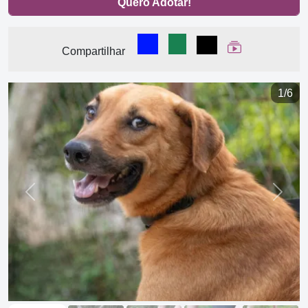
Quero Adotar!
Compartilhar no Facebook
Compartilhar no WhatsA
Compartilhar
Ver Web Stor
Compartilhar
1/6
Previous
Next