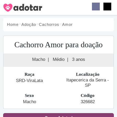
Buscar
Faceb
Instag
Menu
Home
Adoção
Cachorro
s
Amor
Cachorro Amor para doação
Macho
|
Médio
|
3 anos
Raça
Localização
Itapecerica da Serra -
SRD-ViraLata
SP
Sexo
Código
Macho
326682