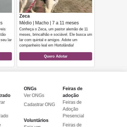
Zeca
es
Médio | Macho | 7 a 11 meses
veis
Conheça o Zeca, um pastor alemão de 11
stão
meses, brincalhão e sociável. Ele busca um
 seu lar
lar com quintal e amigos. Adote um
companheiro leal em Hortolândia!
Quero Adotar
l
ONGs
Feiras de
trado
Ver ONGs
adoção
rar
Feiras de
Cadastrar ONG
Adoção
rado
Presencial
Voluntários
e
Feiras de