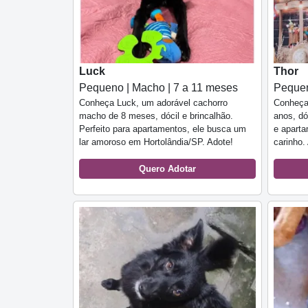
Luck
Thor
Pequeno | Macho | 7 a 11 meses
Pequen
Conheça Luck, um adorável cachorro
Conheça
macho de 8 meses, dócil e brincalhão.
anos, dó
Perfeito para apartamentos, ele busca um
e aparta
lar amoroso em Hortolândia/SP. Adote!
carinho.
Quero Adotar