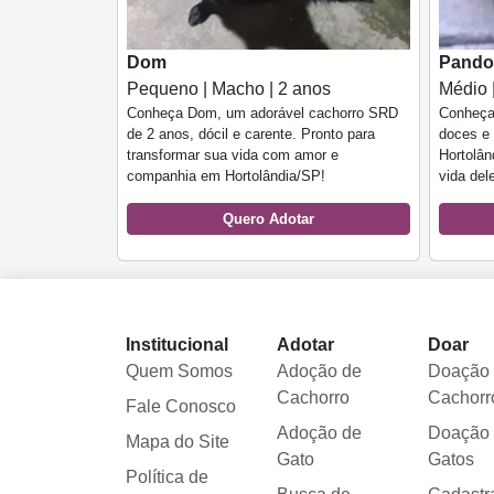
Dom
Pandor
Pequeno | Macho | 2 anos
Médio 
Conheça Dom, um adorável cachorro SRD
Conheça 
de 2 anos, dócil e carente. Pronto para
doces e
transformar sua vida com amor e
Hortolân
companhia em Hortolândia/SP!
vida del
Quero Adotar
Institucional
Adotar
Doar
Quem Somos
Adoção de
Doação
Cachorro
Cachorr
Fale Conosco
Adoção de
Doação
Mapa do Site
Gato
Gatos
Política de