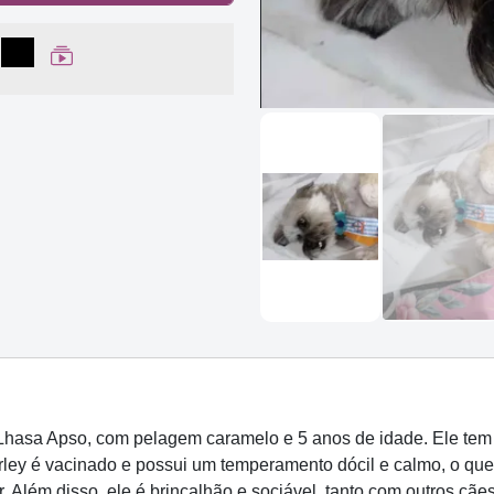
lhar no Facebook
partilhar no WhatsApp
Compartilhar
Ver Web Story
Lhasa Apso, com pelagem caramelo e 5 anos de idade. Ele tem 
ey é vacinado e possui um temperamento dócil e calmo, o que o
. Além disso, ele é brincalhão e sociável, tanto com outros cãe