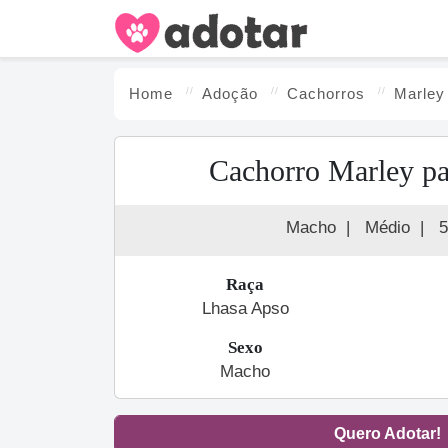
Home
Adoção
Cachorro
s
Marley
Cachorro Marley pa
Macho
|
Médio
|
5
Raça
Lhasa Apso
Sexo
Macho
Quero Adotar!