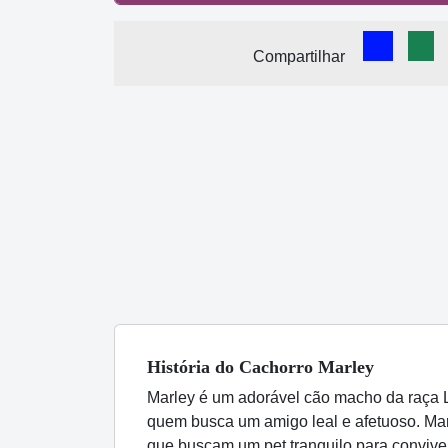
Comparti
Com
Compartilhar
História
do Cachorro
Marley
Marley é um adorável cão macho da raça 
quem busca um amigo leal e afetuoso. Marl
que buscam um pet tranquilo para conviver