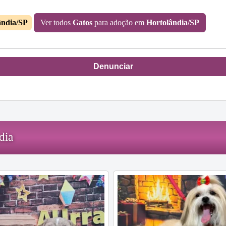
ândia/SP
Ver todos
Gatos
para adoção em
Hortolândia/SP
Denunciar
dia