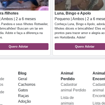
a /filhotes
Luna, Bingo e Apolo
| Ambos | 2 a 6 meses
Pequeno | Ambos | 2 a 6 mes
Pandora e seus filhotes Rottweiler,
Conheça Luna, Bingo e Apolo, adorá
 brincalhões! Buscam um lar em
filhotes dóceis e brincalhões! Eles e
dia. Adote e faça a diferença na
prontos para trazer amor e alegria ao
es.
em Hortolândia. Adote!
Quero Adotar
Quero Adotar
Blog
Animal
Anima
 de
Geral
Perdido
Encon
os
Cachorros
Cadastrar
Cadast
Gatos
animal Perdido
animal
 de
Raças
Encont
Lista de
Adoção
animais
Lista d