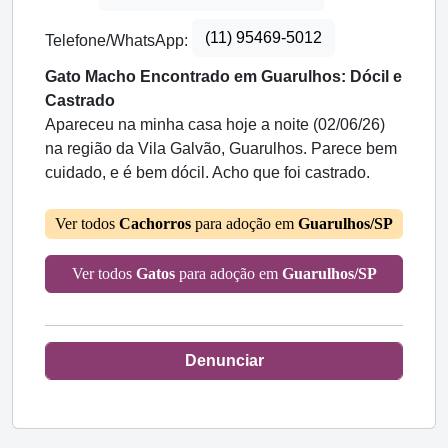
(11) 95469-5012
Telefone/WhatsApp:
Gato Macho Encontrado em Guarulhos: Dócil e
Castrado
Apareceu na minha casa hoje a noite (02/06/26)
na região da Vila Galvão, Guarulhos. Parece bem
cuidado, e é bem dócil. Acho que foi castrado.
Ver todos
Cachorros
para adoção em
Guarulhos/SP
Ver todos
Gatos
para adoção em
Guarulhos/SP
Denunciar