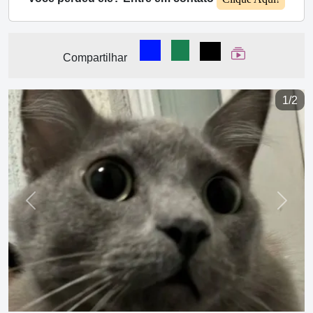
Compartilhar no Facebook
Compartilhar no WhatsA
Compartilhar
Ver Web Stor
Compartilhar
1/2
Previous
Next