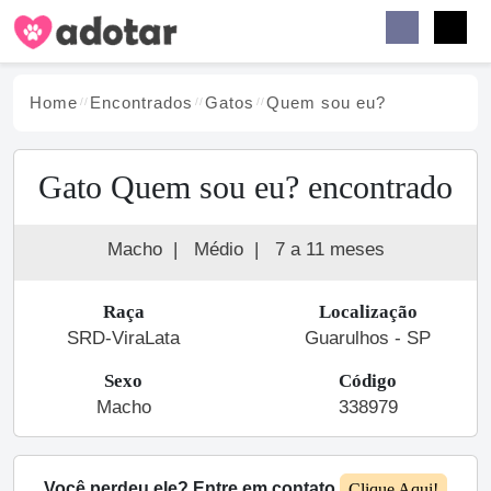
Buscar
Faceb
Instag
Menu
Home
Encontrados
Gato
s
Quem sou eu?
Gato Quem sou eu? encontrado
Macho
|
Médio
|
7 a 11 meses
Raça
Localização
SRD-ViraLata
Guarulhos - SP
Sexo
Código
Macho
338979
Você perdeu ele? Entre em contato
Clique Aqui!