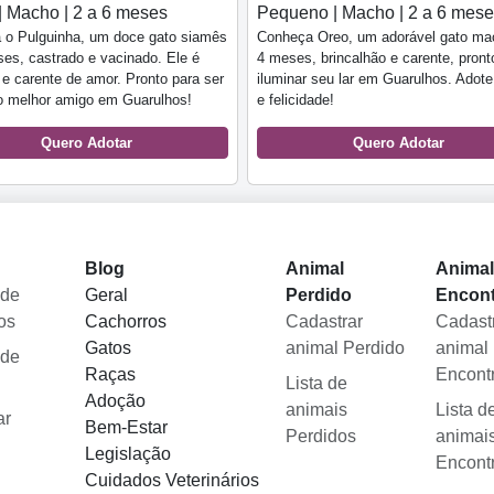
| Macho | 2 a 6 meses
Pequeno | Macho | 2 a 6 mes
 o Pulguinha, um doce gato siamês
Conheça Oreo, um adorável gato ma
es, castrado e vacinado. Ele é
4 meses, brincalhão e carente, pront
 e carente de amor. Pronto para ser
iluminar seu lar em Guarulhos. Adot
o melhor amigo em Guarulhos!
e felicidade!
Quero Adotar
Quero Adotar
Blog
Animal
Anima
 de
Geral
Perdido
Encon
os
Cachorros
Cadastrar
Cadast
Gatos
animal Perdido
animal
 de
Raças
Encont
Lista de
Adoção
animais
Lista d
ar
Bem-Estar
Perdidos
animai
Legislação
Encont
Cuidados Veterinários