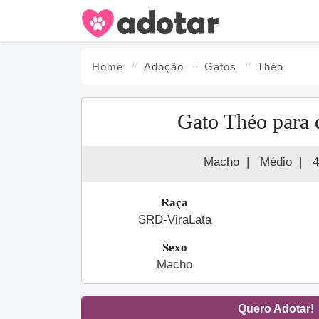
Home
Adoção
Gato
s
Théo
Gato Théo para 
Macho
|
Médio
|
4
Raça
SRD-ViraLata
Sexo
Macho
Quero Adotar!