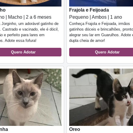
nho
Frajola e Feijoada
o | Macho | 2 a 6 meses
Pequeno | Ambos | 1 ano
Jorginho, um adorável gatinho de
Conheça Frajola e Feijoada, irmãos
 Castrado e vacinado, ele é dócil,
gatinhos dóceis e brincalhões, pront
ão e perfeito para lares em
alegrar seu lar em Guarulhos. Adote
s. Adote essa fofura!
dupla cheia de amor!
Quero Adotar
Quero Adotar
inha
Oreo