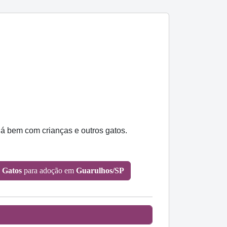
dá bem com crianças e outros gatos.
s
Gatos
para adoção em
Guarulhos/SP