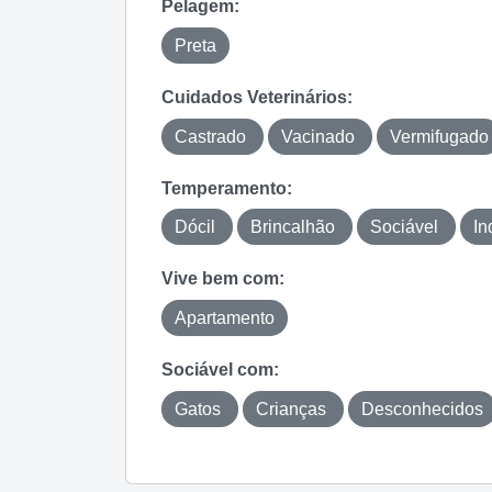
Pelagem:
Preta
Cuidados Veterinários:
Castrado
Vacinado
Vermifugado
Temperamento:
Dócil
Brincalhão
Sociável
In
Vive bem com:
Apartamento
Sociável com:
Gatos
Crianças
Desconhecidos