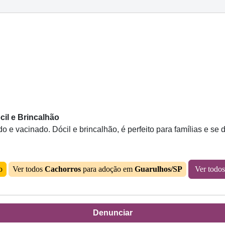
il e Brincalhão
 e vacinado. Dócil e brincalhão, é perfeito para famílias e se 
o
Ver todos
Cachorros
para adoção em
Guarulhos/SP
Ver todo
Denunciar