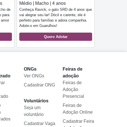
es
Médio | Macho | 4 anos
cho de
Conheça Ravick, o gato SRD de 4 anos que
o para
vai alegrar seu lar! Dócil e carente, ele é
e amor
perfeito para famílias e adora companhia.
Adote-o em Guarulhos!
Quero Adotar
l
ONGs
Feiras de
trado
Ver ONGs
adoção
rar
Feiras de
Cadastrar ONG
Adoção
rado
Presencial
Voluntários
e
Feiras de
Seja um
s
Adoção Online
voluntário
rados
Cadastrar Feira
Cadastrar Vaga