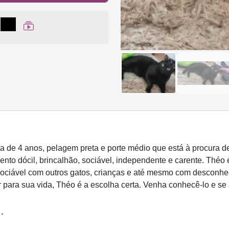
lhar no Facebook
partilhar no WhatsApp
Compartilhar
Ver Web Story
de 4 anos, pelagem preta e porte médio que está à procura de 
to dócil, brincalhão, sociável, independente e carente. Théo 
 sociável com outros gatos, crianças e até mesmo com desconh
r para sua vida, Théo é a escolha certa. Venha conhecê-lo e se
.