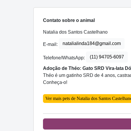
Contato sobre o animal
Natalia dos Santos Castelhano
natalialinda184@gmail.com
E-mail:
(11) 94705-6097
Telefone/WhatsApp:
Adoção de Théo: Gato SRD Vira-lata Dóc
Théo é um gatinho SRD de 4 anos, castrado
Conheça-o!
Ver mais pets de Natalia dos Santos Castelhan