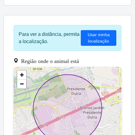
Para ver a distância, permita
Usar minha
localização
a localização.
Região onde o animal está
+
−