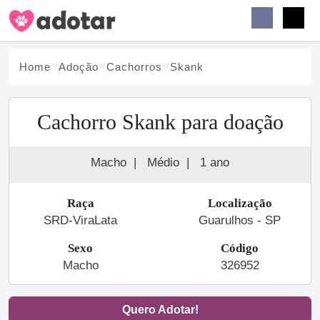
Buscar
Faceb
Instag
Menu
Home
Adoção
Cachorro
s
Skank
Cachorro Skank para doação
Macho
|
Médio
|
1 ano
Raça
Localização
SRD-ViraLata
Guarulhos - SP
Sexo
Código
Macho
326952
Quero Adotar!