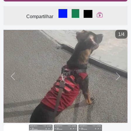
Compartilhar no Facebook
Compartilhar no WhatsA
Compartilhar
Ver Web Stor
Compartilhar
1/4
Previous
Next