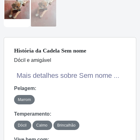
História
da Cadela
Sem nome
Dócil e amigável
Mais detalhes sobre Sem nome ...
Pelagem:
Marrom
Temperamento:
Dócil
Calmo
Brincalhão
Vive bem com: