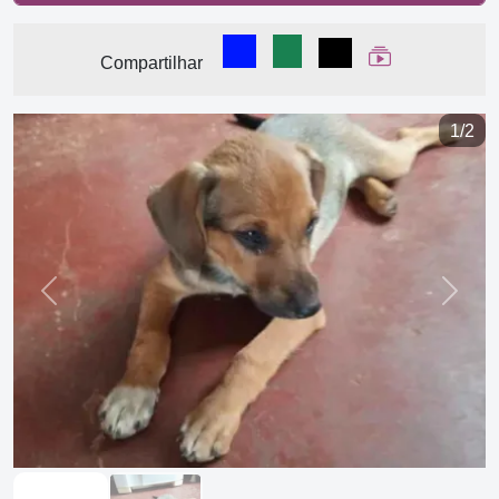
Compartilhar no Facebook
Compartilhar no WhatsA
Compartilhar
Ver Web Stor
Compartilhar
1/2
Previous
Next