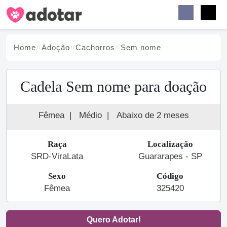
Buscar
Faceb
Instag
Menu
Home
Adoção
Cachorro
s
Sem nome
Cadela Sem nome para doação
Fêmea
|
Médio
|
Abaixo de 2 meses
Raça
Localização
SRD-ViraLata
Guararapes - SP
Sexo
Código
Fêmea
325420
Quero Adotar!