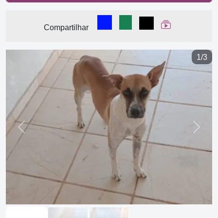
Compartilhar no Facebook
Compartilhar no WhatsA
Compartilhar
Ver Web Stor
Compartilhar
1/3
Previous
Next