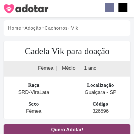
Buscar
Faceb
Instag
Menu
Home
Adoção
Cachorro
s
Vik
Cadela Vik para doação
Fêmea
|
Médio
|
1 ano
Raça
Localização
SRD-ViraLata
Guaiçara - SP
Sexo
Código
Fêmea
326596
Quero Adotar!