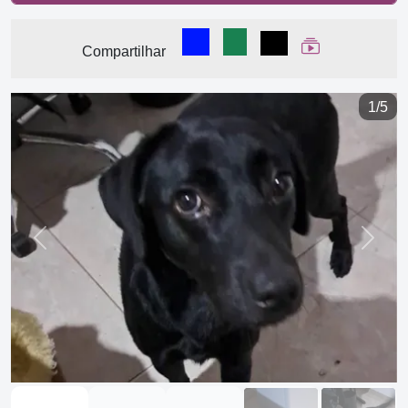
Compartilhar no Facebook
Compartilhar no WhatsA
Compartilhar
Ver Web Stor
Compartilhar
1/5
Previous
Next