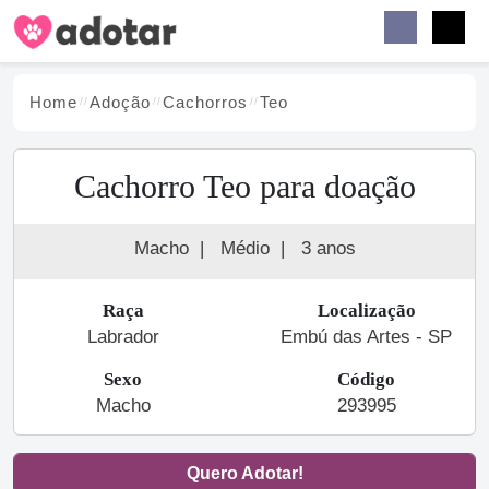
Buscar
Faceb
Instag
Menu
Home
Adoção
Cachorro
s
Teo
Cachorro Teo para doação
Macho
|
Médio
|
3 anos
Raça
Localização
Labrador
Embú das Artes - SP
Sexo
Código
Macho
293995
Quero Adotar!