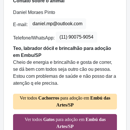
Contato sobre o animal
Daniel Moraes Pinto
daniel.mp@outlook.com
E-mail:
(11) 90075-9054
Telefone/WhatsApp:
Teo, labrador dócil e brincalhão para adoção
em Embu/SP
Cheio de energia e brincalhão e gosta de correr,
se dá bem com todos seja outro cão ou pessoa.
Estou com problemas de saúde e não posso dar a
atenção q ele precisa.
Ver todos
Cachorros
para adoção em
Embú das
Artes/SP
Ver todos
Gatos
para adoção em
Embú das
Artes/SP