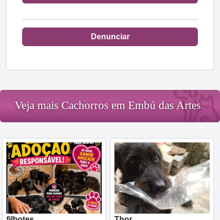
Denunciar
Veja mais Cachorros em Embú das Artes
filhotes
Thor