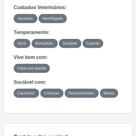
Cuidados Veterinários:
Vacinado
Vermifugado
Temperamento:
Dócil
Brincalhão
Sociável
Carente
Vive bem com:
Casa com quintal
Sociável com:
Cachorros
Crianças
Desconhecidos
Idosos