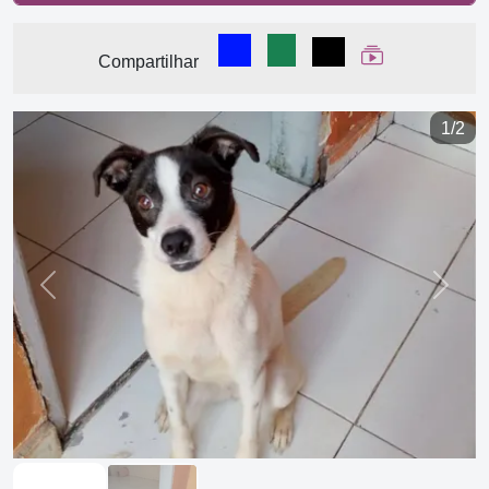
Compartilhar no Facebook
Compartilhar no WhatsA
Compartilhar
Ver Web Stor
Compartilhar
1/2
Previous
Next