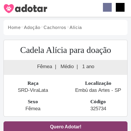
Buscar
Faceb
Instag
Menu
Home
Adoção
Cachorro
s
Alícia
Cadela Alícia para doação
Fêmea
|
Médio
|
1 ano
Raça
Localização
SRD-ViraLata
Embú das Artes - SP
Sexo
Código
Fêmea
325734
Quero Adotar!