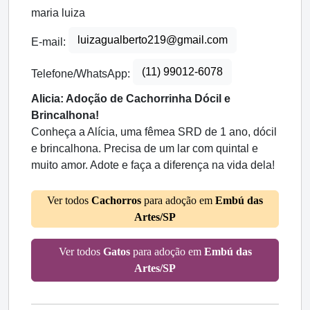
maria luiza
luizagualberto219@gmail.com
E-mail:
(11) 99012-6078
Telefone/WhatsApp:
Alicia: Adoção de Cachorrinha Dócil e
Brincalhona!
Conheça a Alícia, uma fêmea SRD de 1 ano, dócil
e brincalhona. Precisa de um lar com quintal e
muito amor. Adote e faça a diferença na vida dela!
Ver todos
Cachorros
para adoção em
Embú das
Artes/SP
Ver todos
Gatos
para adoção em
Embú das
Artes/SP