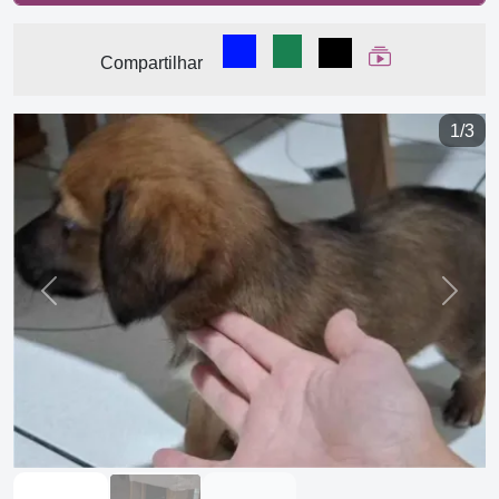
Compartilhar no Facebook
Compartilhar no WhatsA
Compartilhar
Ver Web Stor
Compartilhar
1/3
Previous
Next