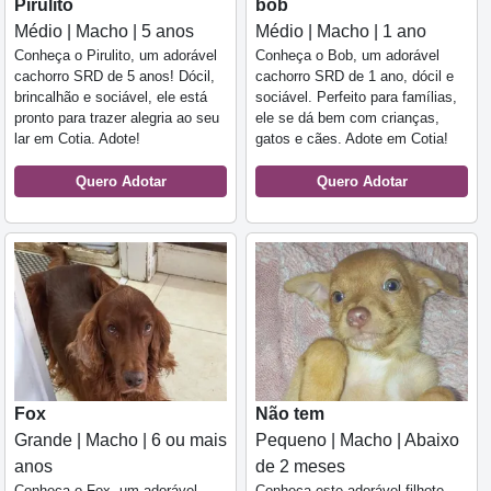
Pirulito
bob
Médio | Macho | 5 anos
Médio | Macho | 1 ano
Conheça o Pirulito, um adorável
Conheça o Bob, um adorável
cachorro SRD de 5 anos! Dócil,
cachorro SRD de 1 ano, dócil e
brincalhão e sociável, ele está
sociável. Perfeito para famílias,
pronto para trazer alegria ao seu
ele se dá bem com crianças,
lar em Cotia. Adote!
gatos e cães. Adote em Cotia!
Quero Adotar
Quero Adotar
Fox
Não tem
Grande | Macho | 6 ou mais
Pequeno | Macho | Abaixo
anos
de 2 meses
Conheça o Fox, um adorável
Conheça este adorável filhote