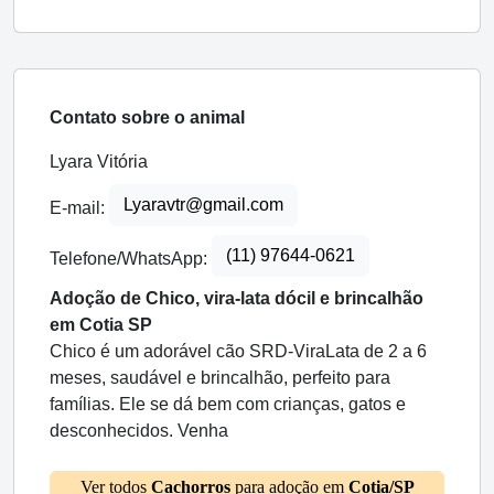
Contato sobre o animal
Lyara Vitória
Lyaravtr@gmail.com
E-mail:
(11) 97644-0621
Telefone/WhatsApp:
Adoção de Chico, vira-lata dócil e brincalhão
em Cotia SP
Chico é um adorável cão SRD-ViraLata de 2 a 6
meses, saudável e brincalhão, perfeito para
famílias. Ele se dá bem com crianças, gatos e
desconhecidos. Venha
Ver todos
Cachorros
para adoção em
Cotia/SP