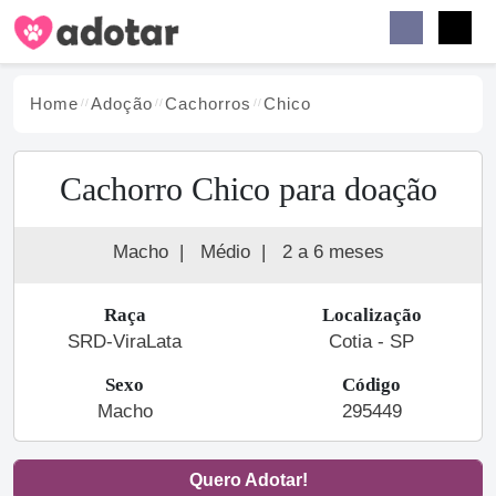
Buscar
Faceb
Instag
Menu
Home
Adoção
Cachorro
s
Chico
Cachorro Chico para doação
Macho
|
Médio
|
2 a 6 meses
Raça
Localização
SRD-ViraLata
Cotia - SP
Sexo
Código
Macho
295449
Quero Adotar!