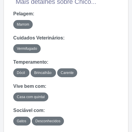
Mais detalhes sobre Chico...
Pelagem:
Marrom
Cuidados Veterinários:
Vermifugado
Temperamento:
Dócil
Brincalhão
Carente
Vive bem com:
Casa com quintal
Sociável com:
Gatos
Desconhecidos