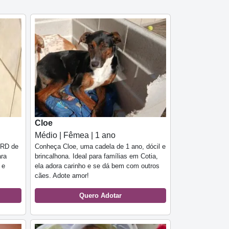
Cloe
Médio | Fêmea | 1 ano
SRD de
Conheça Cloe, uma cadela de 1 ano, dócil e
ara
brincalhona. Ideal para famílias em Cotia,
 e
ela adora carinho e se dá bem com outros
cães. Adote amor!
Quero Adotar