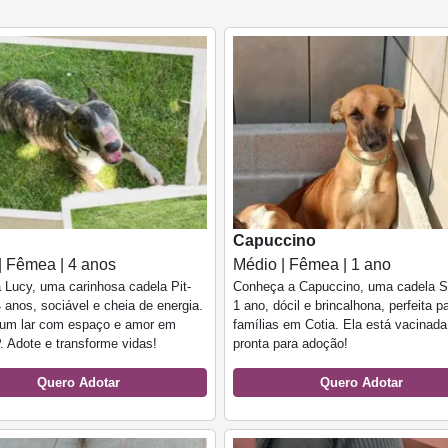
Capuccino
| Fêmea | 4 anos
Médio | Fêmea | 1 ano
Lucy, uma carinhosa cadela Pit-
Conheça a Capuccino, uma cadela 
4 anos, sociável e cheia de energia.
1 ano, dócil e brincalhona, perfeita p
 um lar com espaço e amor em
famílias em Cotia. Ela está vacinada
. Adote e transforme vidas!
pronta para adoção!
Quero Adotar
Quero Adotar