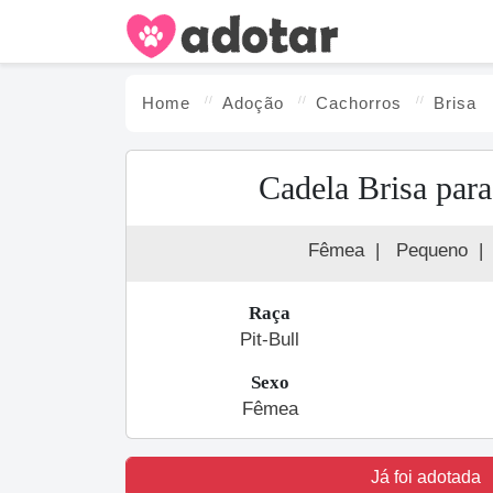
Home
Adoção
Cachorro
s
Brisa
Cadela Brisa par
Fêmea
|
Pequeno
|
Raça
Pit-Bull
Sexo
Fêmea
Já foi adotada