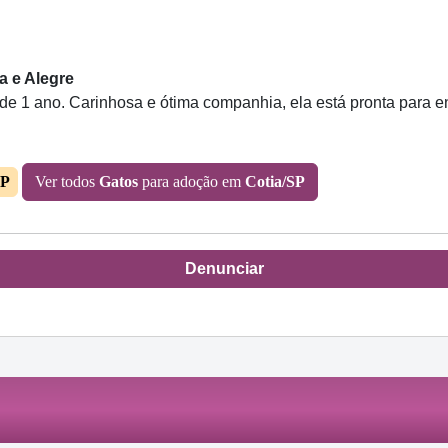
a e Alegre
 de 1 ano. Carinhosa e ótima companhia, ela está pronta para 
SP
Ver todos
Gatos
para adoção em
Cotia/SP
Denunciar