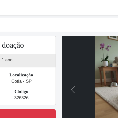
a doação
1 ano
Localização
Cotia - SP
Código
Previous
326326