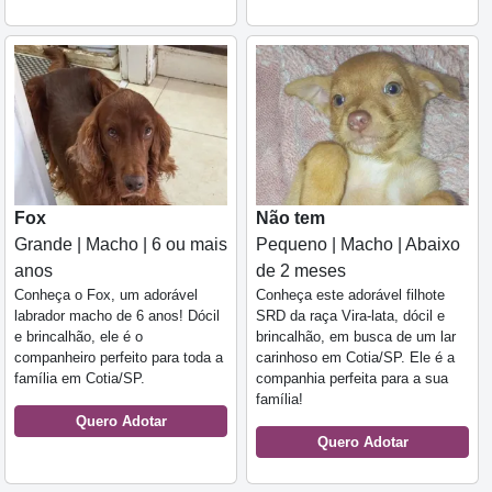
Fox
Não tem
Grande | Macho | 6 ou mais
Pequeno | Macho | Abaixo
anos
de 2 meses
Conheça o Fox, um adorável
Conheça este adorável filhote
labrador macho de 6 anos! Dócil
SRD da raça Vira-lata, dócil e
e brincalhão, ele é o
brincalhão, em busca de um lar
companheiro perfeito para toda a
carinhoso em Cotia/SP. Ele é a
família em Cotia/SP.
companhia perfeita para a sua
família!
Quero Adotar
Quero Adotar