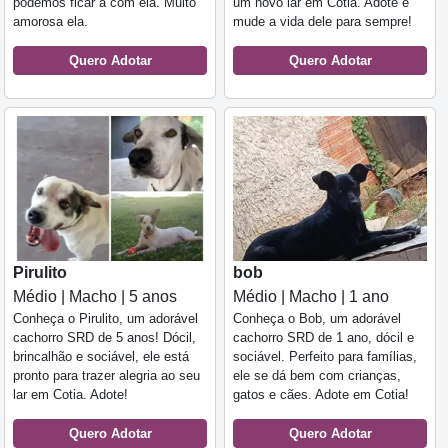
podemos ficar a com ela. Muito
um novo lar em Cotia. Adote e
amorosa ela.
mude a vida dele para sempre!
Quero Adotar
Quero Adotar
Pirulito
bob
Médio | Macho | 5 anos
Médio | Macho | 1 ano
Conheça o Pirulito, um adorável
Conheça o Bob, um adorável
cachorro SRD de 5 anos! Dócil,
cachorro SRD de 1 ano, dócil e
brincalhão e sociável, ele está
sociável. Perfeito para famílias,
pronto para trazer alegria ao seu
ele se dá bem com crianças,
lar em Cotia. Adote!
gatos e cães. Adote em Cotia!
Quero Adotar
Quero Adotar