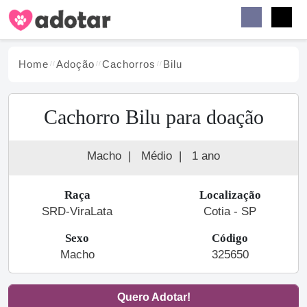
Buscar
Faceb
Instag
Menu
Home
Adoção
Cachorro
s
Bilu
Cachorro Bilu para doação
Macho
|
Médio
|
1 ano
Raça
Localização
SRD-ViraLata
Cotia - SP
Sexo
Código
Macho
325650
Quero Adotar!