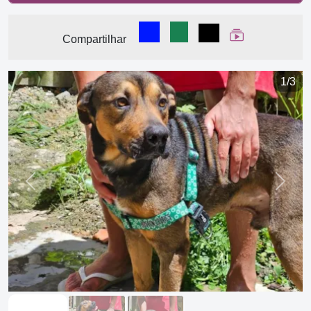
Compartilhar no Facebook
Compartilhar no WhatsA
Compartilhar
Ver Web Stor
Compartilhar
1/3
Previous
Next