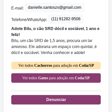
danielle.santoszx@gmail.com
E-mail:
(11) 91282-9506
Telefone/WhatsApp:
Adote Bilu, o cão SRD dócil e sociável, 1 ano e
feliz!
Bilu, um cão SRD de 1,5 anos, procura um lar
amoroso. Ele adoraria um espaço com quintal, é
dócil e sociável. Venha conhecer e adote!
Ver todos
Cachorros
para adoção em
Cotia/SP
Ver todos
Gatos
para adoção em
Cotia/SP
Denunciar