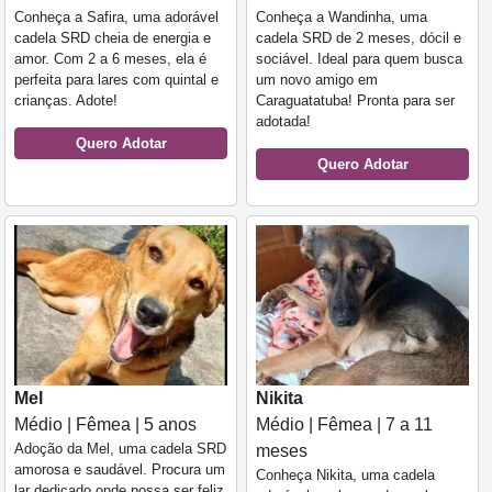
Conheça a Safira, uma adorável
Conheça a Wandinha, uma
cadela SRD cheia de energia e
cadela SRD de 2 meses, dócil e
amor. Com 2 a 6 meses, ela é
sociável. Ideal para quem busca
perfeita para lares com quintal e
um novo amigo em
crianças. Adote!
Caraguatatuba! Pronta para ser
adotada!
Quero Adotar
Quero Adotar
Mel
Nikita
Médio | Fêmea | 5 anos
Médio | Fêmea | 7 a 11
Adoção da Mel, uma cadela SRD
meses
amorosa e saudável. Procura um
Conheça Nikita, uma cadela
lar dedicado onde possa ser feliz