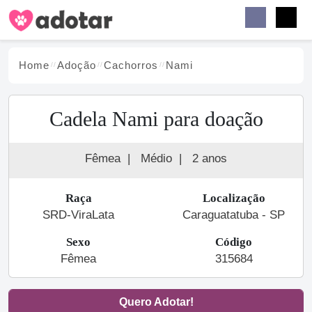
Buscar
Faceb
Instag
Menu
Home
Adoção
Cachorro
s
Nami
Cadela Nami para doação
Fêmea
|
Médio
|
2 anos
Raça
Localização
SRD-ViraLata
Caraguatatuba - SP
Sexo
Código
Fêmea
315684
Quero Adotar!