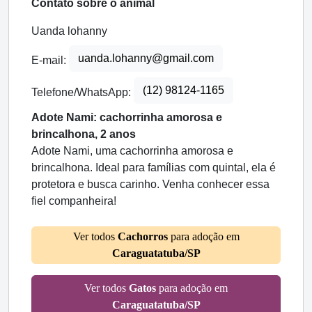
Contato sobre o animal
Uanda lohanny
uanda.lohanny@gmail.com
E-mail:
(12) 98124-1165
Telefone/WhatsApp:
Adote Nami: cachorrinha amorosa e
brincalhona, 2 anos
Adote Nami, uma cachorrinha amorosa e
brincalhona. Ideal para famílias com quintal, ela é
protetora e busca carinho. Venha conhecer essa
fiel companheira!
Ver todos
Cachorros
para adoção em
Caraguatatuba/SP
Ver todos
Gatos
para adoção em
Caraguatatuba/SP