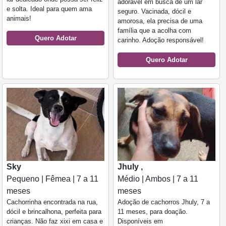
adorável em busca de um lar
e solta. Ideal para quem ama
seguro. Vacinada, dócil e
animais!
amorosa, ela precisa de uma
família que a acolha com
Quero Adotar
carinho. Adoção responsável!
Quero Adotar
Sky
Jhuly ,
Pequeno | Fêmea | 7 a 11
Médio | Ambos | 7 a 11
meses
meses
Cachorrinha encontrada na rua,
Adoção de cachorros Jhuly, 7 a
dócil e brincalhona, perfeita para
11 meses, para doação.
crianças. Não faz xixi em casa e
Disponíveis em