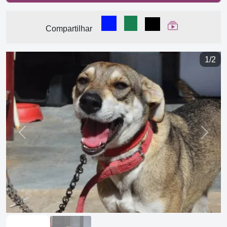
Compartilhar no Facebook
Compartilhar no WhatsA
Compartilhar
Ver Web Stor
Compartilhar
1/2
Previous
Next