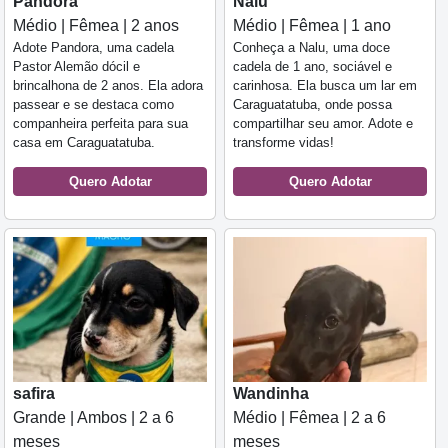
Pandora
Nalu
Médio | Fêmea | 2 anos
Médio | Fêmea | 1 ano
Adote Pandora, uma cadela
Conheça a Nalu, uma doce
Pastor Alemão dócil e
cadela de 1 ano, sociável e
brincalhona de 2 anos. Ela adora
carinhosa. Ela busca um lar em
passear e se destaca como
Caraguatatuba, onde possa
companheira perfeita para sua
compartilhar seu amor. Adote e
casa em Caraguatatuba.
transforme vidas!
Quero Adotar
Quero Adotar
safira
Wandinha
Grande | Ambos | 2 a 6
Médio | Fêmea | 2 a 6
meses
meses