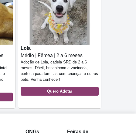
Lola
os
Médio | Fêmea | 2 a 6 meses
e
Adoção de Lola, cadela SRD de 2 a 6
ntal.
meses. Dócil, brincalhona e vacinada,
s e
perfeita para famílias com crianças e outros
ão
pets. Venha conhecer!
Quero Adotar
l
ONGs
Feiras de