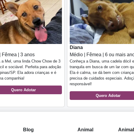
Diana
| Fêmea | 3 anos
Médio | Fêmea | 6 ou mais an
 a Mel, uma linda Chow Chow de 3
Conheça a Diana, uma cadela dócil 
cil e sociável. Perfeita para adoção
tranquila em busca de um lar com qui
inas/SP. Ela adora crianças e é
Ela é calma, se dá bem com criança
ma companhia!
precisa de cuidados especiais. Adoç
responsável!
Quero Adotar
Quero Adotar
Blog
Animal
Anima