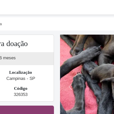
ha
ra doação
 6 meses
Localização
Campinas - SP
Código
Previous
326353