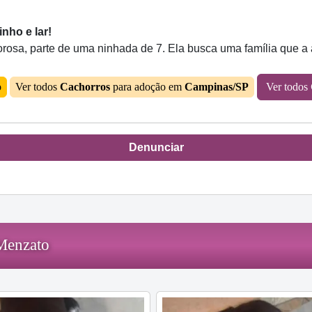
nho e lar!
rosa, parte de uma ninhada de 7. Ela busca uma família que a
o
Ver todos
Cachorros
para adoção em
Campinas/SP
Ver todos
Denunciar
Menzato