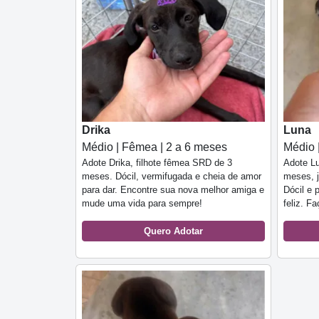
Drika
Luna
Médio | Fêmea | 2 a 6 meses
Médio 
Adote Drika, filhote fêmea SRD de 3
Adote Lu
meses. Dócil, vermifugada e cheia de amor
meses, j
para dar. Encontre sua nova melhor amiga e
Dócil e 
mude uma vida para sempre!
feliz. F
Quero Adotar