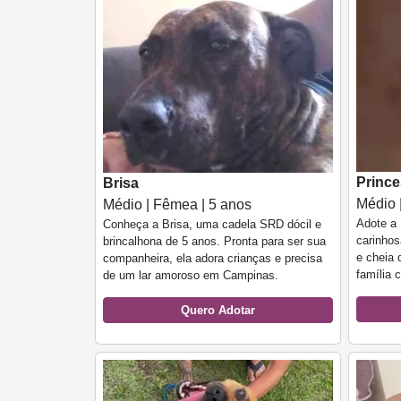
Princ
Brisa
Médio 
Médio | Fêmea | 5 anos
Adote a 
Conheça a Brisa, uma cadela SRD dócil e
carinhos
brincalhona de 5 anos. Pronta para ser sua
e cheia 
companheira, ela adora crianças e precisa
família 
de um lar amoroso em Campinas.
Quero Adotar